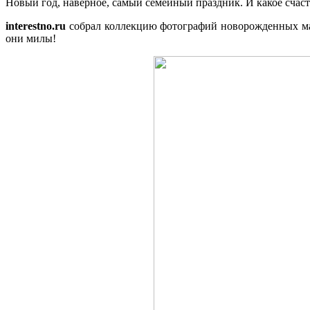
Новый год, наверное, самый семейный праздник. И какое счасть
interestno.ru
собрал коллекцию фотографий новорожденных мал
они милы!