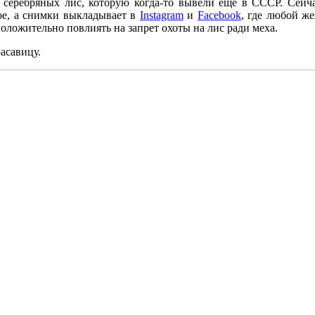
 серебряных лис, которую когда-то вывели еще в СССР. Сейча
е, а снимки выкладывает в
Instagram
и
Facebook
, где любой ж
оложительно повлиять на запрет охоты на лис ради меха.
асавицу.