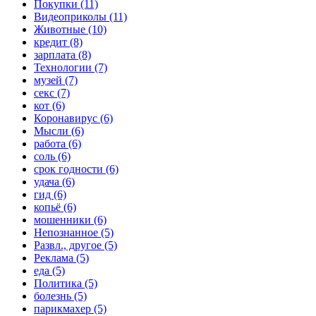
Покупки (11)
Видеоприколы (11)
Животные (10)
кредит (8)
зарплата (8)
Технологии (7)
музей (7)
секс (7)
кот (6)
Коронавирус (6)
Мысли (6)
работа (6)
соль (6)
срок годности (6)
удача (6)
гид (6)
копьё (6)
мошенники (6)
Непознанное (5)
Развл., другое (5)
Реклама (5)
еда (5)
Политика (5)
болезнь (5)
парикмахер (5)