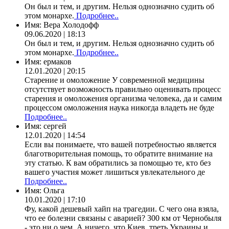
Он был и тем, и другим. Нельзя однозначно судить об
этом монархе.
Подробнее..
Имя:
Вера Холодофф
09.06.2020 | 18:13
Он был и тем, и другим. Нельзя однозначно судить об
этом монархе.
Подробнее..
Имя:
ермаков
12.01.2020 | 20:15
Старение и омоложение У современной медицины
отсутствует возможность правильно оценивать процесс
старения и омоложения организма человека, да и самим
процессом омоложения наука никогда владеть не буде
Подробнее..
Имя:
сергей
12.01.2020 | 14:54
Если вы понимаете, что вашей потребностью является
благотворительная помощь, то обратите внимание на
эту статью. К вам обратились за помощью те, кто без
вашего участия может лишиться увлекательного де
Подробнее..
Имя:
Ольга
10.01.2020 | 17:10
Фу, какой дешевый хайп на трагедии. С чего она взяла,
что ее болезни связаны с аварией? 300 км от Чернобыля
- это ни о чем. А ничего, что Киев, треть Украины и