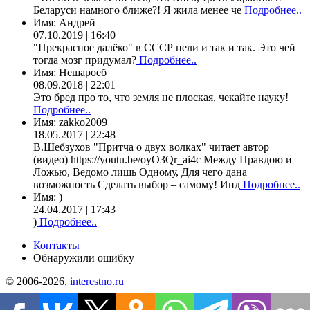
Беларуси намного ближе?! Я жила менее че
Подробнее..
Имя:
Андрей
07.10.2019 | 16:40
"Прекрасное далёко" в СССР пели и так и так. Это чей
тогда мозг придумал?
Подробнее..
Имя:
Нешароеб
08.09.2018 | 22:01
Это бред про то, что земля не плоская, чекайте науку!
Подробнее..
Имя:
zakko2009
18.05.2017 | 22:48
В.Шебзухов "Притча о двух волках" читает автор
(видео) https://youtu.be/oyO3Qr_ai4c Между Правдою и
Ложью, Ведомо лишь Одному, Для чего дана
возможность Сделать выбор – самому! Инд
Подробнее..
Имя:
)
24.04.2017 | 17:43
)
Подробнее..
Контакты
Обнаружили ошибку
© 2006-2026,
interestno.ru