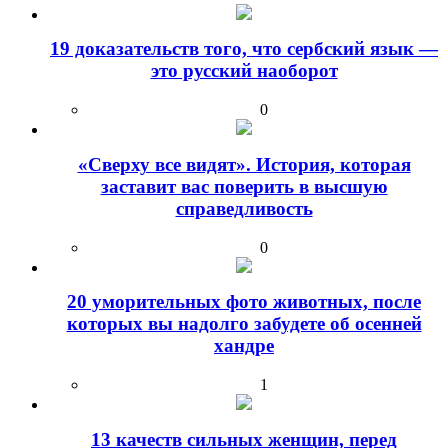
19 доказательств того, что сербский язык —
это русский наоборот
0
«Сверху все видят». История, которая
заставит вас поверить в высшую
справедливость
0
20 уморительных фото животных, после
которых вы надолго забудете об осенней
хандре
1
13 качеств сильных женщин, перед