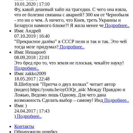
10.01.2020 | 17:10
Фу, какой дешевый хайп на трагедии. С чего она взяла,
что ее болезни связаны с аварией? 300 км от Чернобыля
- это ни о чем. А ничего, что Киев, треть Украины и
Беларуси намного ближе?! Я жила менее че
Подробнее..
Имя:
Андрей
07.10.2019 | 16:40
"Прекрасное далёко" в СССР пели и так и так. Это чей
тогда мозг придумал?
Подробнее..
Имя:
Нешароеб
08.09.2018 | 22:01
Это бред про то, что земля не плоская, чекайте науку!
Подробнее..
Имя:
zakko2009
18.05.2017 | 22:48
В.Шебзухов "Притча о двух волках" читает автор
(видео) https://youtu.be/oyO3Qr_ai4c Между Правдою и
Ложью, Ведомо лишь Одному, Для чего дана
возможность Сделать выбор – самому! Инд
Подробнее..
Имя:
)
24.04.2017 | 17:43
)
Подробнее..
Контакты
Обнаружили ошибку