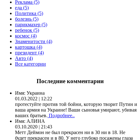
Реклама (5)
еда (5)
Политика (5)
болезнь (5)
парикмахер (5)
ребенок (5)
космос (4)
Знаменитости (4)
картошка (4)
президент (4)
Авто (4)
Все категории
Последние комментарии
Имя:
Украина
01.03.2022 | 12:22
протестуйте против той бойни, которую творит Путин и
ваша армия на Украине! Ваши сыновья умирают, убивая
ваших братьев.
Подробнее..
Имя:
АЛИНА
03.10.2020 | 21:43
Метт Деймон не был прекрасен ни в 30 ни в 18. Не
будет прекрасен и в 80. У него глубоко посажены глаза