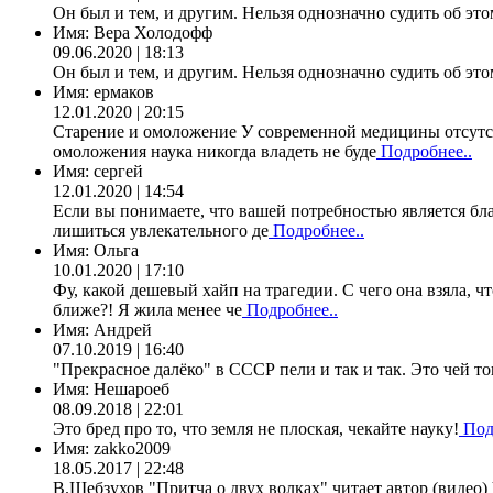
Он был и тем, и другим. Нельзя однозначно судить об это
Имя:
Вера Холодофф
09.06.2020 | 18:13
Он был и тем, и другим. Нельзя однозначно судить об это
Имя:
ермаков
12.01.2020 | 20:15
Старение и омоложение У современной медицины отсутст
омоложения наука никогда владеть не буде
Подробнее..
Имя:
сергей
12.01.2020 | 14:54
Если вы понимаете, что вашей потребностью является бла
лишиться увлекательного де
Подробнее..
Имя:
Ольга
10.01.2020 | 17:10
Фу, какой дешевый хайп на трагедии. С чего она взяла, ч
ближе?! Я жила менее че
Подробнее..
Имя:
Андрей
07.10.2019 | 16:40
"Прекрасное далёко" в СССР пели и так и так. Это чей т
Имя:
Нешароеб
08.09.2018 | 22:01
Это бред про то, что земля не плоская, чекайте науку!
Под
Имя:
zakko2009
18.05.2017 | 22:48
В.Шебзухов "Притча о двух волках" читает автор (видео)