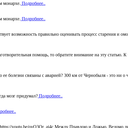
м монархе.
Подробнее..
м монархе.
Подробнее..
вует возможность правильно оценивать процесс старения и омо
готворительная помощь, то обратите внимание на эту статью. К 
то ее болезни связаны с аварией? 300 км от Чернобыля - это ни о
огда мозг придумал?
Подробнее..
робнее..
 https://youtu.be/oyO3Qr_ai4c Между Правдою и Ложью, Ведомо 