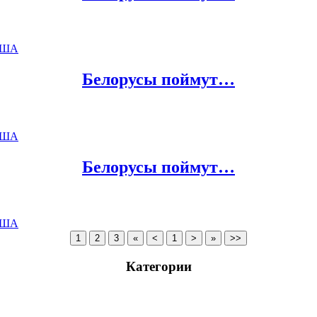
ША
Белорусы поймут…
ША
Белорусы поймут…
ША
Категории