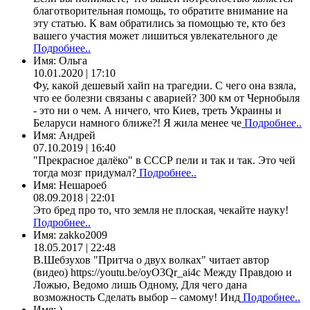
благотворительная помощь, то обратите внимание на
эту статью. К вам обратились за помощью те, кто без
вашего участия может лишиться увлекательного де
Подробнее..
Имя:
Ольга
10.01.2020 | 17:10
Фу, какой дешевый хайп на трагедии. С чего она взяла,
что ее болезни связаны с аварией? 300 км от Чернобыля
- это ни о чем. А ничего, что Киев, треть Украины и
Беларуси намного ближе?! Я жила менее че
Подробнее..
Имя:
Андрей
07.10.2019 | 16:40
"Прекрасное далёко" в СССР пели и так и так. Это чей
тогда мозг придумал?
Подробнее..
Имя:
Нешароеб
08.09.2018 | 22:01
Это бред про то, что земля не плоская, чекайте науку!
Подробнее..
Имя:
zakko2009
18.05.2017 | 22:48
В.Шебзухов "Притча о двух волках" читает автор
(видео) https://youtu.be/oyO3Qr_ai4c Между Правдою и
Ложью, Ведомо лишь Одному, Для чего дана
возможность Сделать выбор – самому! Инд
Подробнее..
Имя:
)