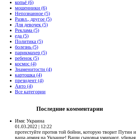
копьё (6)
мошенники (6)
Непознанное (5)
Развл., другое (5)
Для девочек (5)
Реклама (5)
еда (5)
Политика (5)
болезнь (5)
парикмахер (5)
ребенок (5)
космос (4)
Знаменитости (4)
картошка (4)
президент (4)
Авто (4)
Все категории
Последние комментарии
Имя:
Украина
01.03.2022 | 12:22
протестуйте против той бойни, которую творит Путин и
ваша армия на Украине! Ваши сыновья умирают, убивая