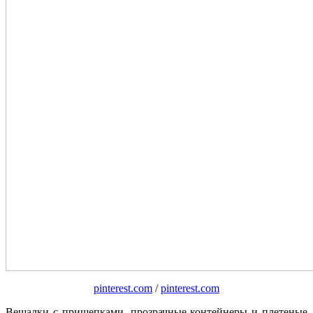
pinterest.com
/
pinterest.com
Вешалки с прищепками, прозрачные контейнеры и плетеные