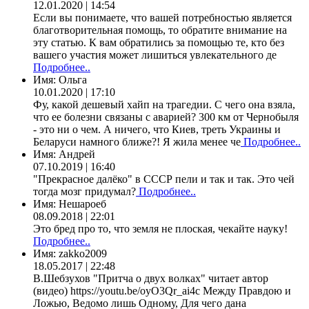
12.01.2020 | 14:54
Если вы понимаете, что вашей потребностью является
благотворительная помощь, то обратите внимание на
эту статью. К вам обратились за помощью те, кто без
вашего участия может лишиться увлекательного де
Подробнее..
Имя:
Ольга
10.01.2020 | 17:10
Фу, какой дешевый хайп на трагедии. С чего она взяла,
что ее болезни связаны с аварией? 300 км от Чернобыля
- это ни о чем. А ничего, что Киев, треть Украины и
Беларуси намного ближе?! Я жила менее че
Подробнее..
Имя:
Андрей
07.10.2019 | 16:40
"Прекрасное далёко" в СССР пели и так и так. Это чей
тогда мозг придумал?
Подробнее..
Имя:
Нешароеб
08.09.2018 | 22:01
Это бред про то, что земля не плоская, чекайте науку!
Подробнее..
Имя:
zakko2009
18.05.2017 | 22:48
В.Шебзухов "Притча о двух волках" читает автор
(видео) https://youtu.be/oyO3Qr_ai4c Между Правдою и
Ложью, Ведомо лишь Одному, Для чего дана