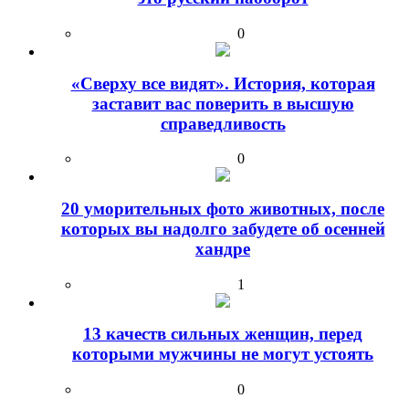
0
«Сверху все видят». История, которая
заставит вас поверить в высшую
справедливость
0
20 уморительных фото животных, после
которых вы надолго забудете об осенней
хандре
1
13 качеств сильных женщин, перед
которыми мужчины не могут устоять
0