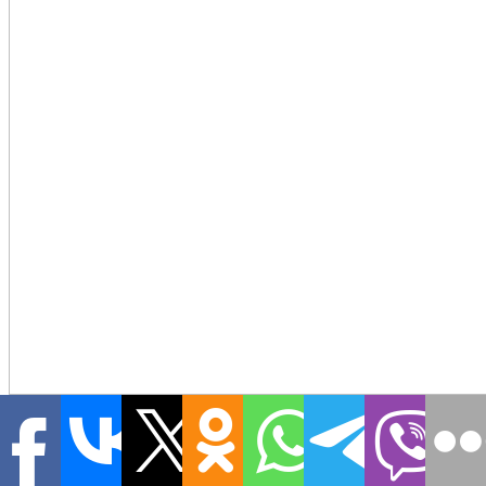
youfeelmyskill
Автор:
StreetSkills
.