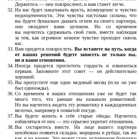
Держитесь — они повзрослеют, и вам станет легче.
На вас будет накатывать ярость, возмущение и чувство
недооцененности. Эти чувства настолько сильны, что
вы будете буквально дышать огнем на своего партнера,
они овладеют вами целиком. Но со временем
вы научитесь сдерживать свой гнев, вместе наблюдая
за тем, как огромное нежное чувство проходит сквозь
вас.
Вам придется повзрослеть.
Вы встанете на путь, когда
от ваших решений будете зависеть не только вы,
но и ваши отношения.
Иногда придется проглотить гордость и извиниться
первым. Запомните этот совет — он действительно
хороший.
Вы пропустите еще один медовый месяц (если он уже
был единожды).
Со временем в ваших отношениях уже не будет так
много того, что раньше вы называли романтикой.
Но вы научитесь видеть эту романтику в каждодневных
мелочах, например в помытой посуде.
Вы будете копить в себе старые обиды. Научитесь
избавляться от них — это серьезно укрепит отношения.
Вы состаритесь вместе. На лице вашего партнера
неизбежно появятся складки, морщины и рубцы, так же
как и на вашем. Это может стать источником большого