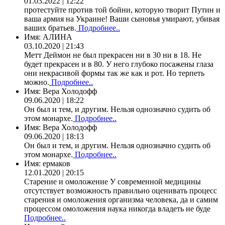
01.03.2022 | 12:22
протестуйте против той бойни, которую творит Путин и
ваша армия на Украине! Ваши сыновья умирают, убивая
ваших братьев.
Подробнее..
Имя:
АЛИНА
03.10.2020 | 21:43
Метт Деймон не был прекрасен ни в 30 ни в 18. Не
будет прекрасен и в 80. У него глубоко посажены глаза
они некрасивой формы так же как и рот. Но терпеть
можно.
Подробнее..
Имя:
Вера Холодофф
09.06.2020 | 18:22
Он был и тем, и другим. Нельзя однозначно судить об
этом монархе.
Подробнее..
Имя:
Вера Холодофф
09.06.2020 | 18:13
Он был и тем, и другим. Нельзя однозначно судить об
этом монархе.
Подробнее..
Имя:
ермаков
12.01.2020 | 20:15
Старение и омоложение У современной медицины
отсутствует возможность правильно оценивать процесс
старения и омоложения организма человека, да и самим
процессом омоложения наука никогда владеть не буде
Подробнее..