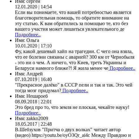
Имя:
сергей
12.01.2020 | 14:54
Если вы понимаете, что вашей потребностью является
благотворительная помощь, то обратите внимание на
эту статью. К вам обратились за помощью те, кто без
вашего участия может лишиться увлекательного де
Подробнее..
Имя:
Ольга
10.01.2020 | 17:10
Фу, какой дешевый хайп на трагедии. С чего она взяла,
что ее болезни связаны с аварией? 300 км от Чернобыля
- это ни о чем. А ничего, что Киев, треть Украины и
Беларуси намного ближе?! Я жила менее че
Подробнее..
Имя:
Андрей
07.10.2019 | 16:40
"Прекрасное далёко" в СССР пели и так и так. Это чей
тогда мозг придумал?
Подробнее..
Имя:
Нешароеб
08.09.2018 | 22:01
Это бред про то, что земля не плоская, чекайте науку!
Подробнее..
Имя:
zakko2009
18.05.2017 | 22:48
В.Шебзухов "Притча о двух волках" читает автор
(видео) https://youtu.be/oyO3Qr_ai4c Между Правдою и