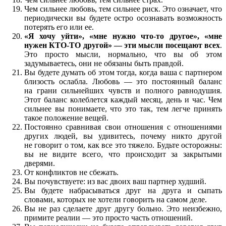
Чем сильнее любовь, тем сильнее риск. Это означает, что
периодически вы будете остро осознавать возможность
потерять его или ее.
«Я хочу уйти», «мне нужно что-то другое», «мне
нужен КТО-ТО другой» — эти мысли посещают всех
.
Это просто мысли, нормально, что вы об этом
задумываетесь, они не обязаны быть правдой.
Вы будете думать об этом тогда, когда ваша с партнером
близость ослабла. Любовь — это постоянный баланс
на грани сильнейших чувств и полного равнодушия.
Этот баланс колеблется каждый месяц, день и час. Чем
сильнее вы понимаете, что это так, тем легче принять
такое положение вещей.
Постоянно сравнивая свои отношения с отношениями
других людей, вы удивитесь, почему никто другой
не говорит о том, как все это тяжело. Будьте осторожны:
вы не видите всего, что происходит за закрытыми
дверями.
От конфликтов не сбежать.
Вы почувствуете: из вас двоих ваш партнер худший.
Вы будете набрасываться друг на друга и сыпать
словами, которых не хотели говорить на самом деле.
Вы не раз сделаете друг другу больно. Это неизбежно,
примите реалии — это просто часть отношений.