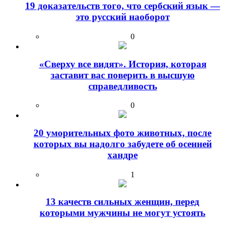
19 доказательств того, что сербский язык —
это русский наоборот
0
«Сверху все видят». История, которая
заставит вас поверить в высшую
справедливость
0
20 уморительных фото животных, после
которых вы надолго забудете об осенней
хандре
1
13 качеств сильных женщин, перед
которыми мужчины не могут устоять