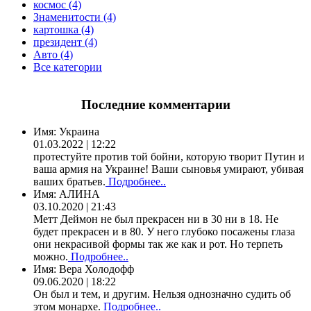
космос (4)
Знаменитости (4)
картошка (4)
президент (4)
Авто (4)
Все категории
Последние комментарии
Имя:
Украина
01.03.2022 | 12:22
протестуйте против той бойни, которую творит Путин и
ваша армия на Украине! Ваши сыновья умирают, убивая
ваших братьев.
Подробнее..
Имя:
АЛИНА
03.10.2020 | 21:43
Метт Деймон не был прекрасен ни в 30 ни в 18. Не
будет прекрасен и в 80. У него глубоко посажены глаза
они некрасивой формы так же как и рот. Но терпеть
можно.
Подробнее..
Имя:
Вера Холодофф
09.06.2020 | 18:22
Он был и тем, и другим. Нельзя однозначно судить об
этом монархе.
Подробнее..