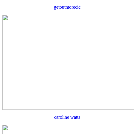
getoutmorecic
c
aroline watts