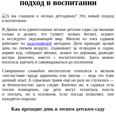
подход в воспитании
В Дании есть удивительные лесные детские сады, где малыши
только и делают, что гуляют: вольно бегают, играют
и исследуют окружающий мир. Многие из этих садиков
работают по
вальдорфской
методике. Дети проводят целый
день на свежем воздухе, ухаживают за огородом и садом,
кормят кур, собирают яблоки, лазают по деревьям, разводят
костры (конечно, вместе с воспитателем). Здесь можно
носиться, кричать и самовыражаться до посинения.
Совершенно спокойно воспитатели относятся к мелким
«несчастьям» вроде царапины или занозы — ведь это тоже
ценный опыт. А серьезных травм еще ни разу не случалось —
за безопасностью здесь следят. Конечно же, в садиках есть
теплое помещение, где дети могут погреться, поесть
и поспать, но в основном, если погода позволяет, они
находятся снаружи.
Как проходит день в лесном детском саду