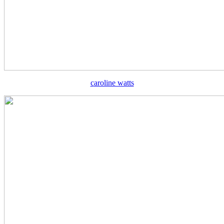
c
aroline watts