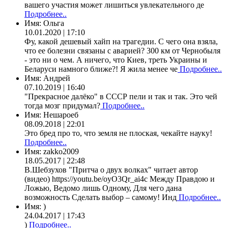
вашего участия может лишиться увлекательного де
Подробнее..
Имя:
Ольга
10.01.2020 | 17:10
Фу, какой дешевый хайп на трагедии. С чего она взяла,
что ее болезни связаны с аварией? 300 км от Чернобыля
- это ни о чем. А ничего, что Киев, треть Украины и
Беларуси намного ближе?! Я жила менее че
Подробнее..
Имя:
Андрей
07.10.2019 | 16:40
"Прекрасное далёко" в СССР пели и так и так. Это чей
тогда мозг придумал?
Подробнее..
Имя:
Нешароеб
08.09.2018 | 22:01
Это бред про то, что земля не плоская, чекайте науку!
Подробнее..
Имя:
zakko2009
18.05.2017 | 22:48
В.Шебзухов "Притча о двух волках" читает автор
(видео) https://youtu.be/oyO3Qr_ai4c Между Правдою и
Ложью, Ведомо лишь Одному, Для чего дана
возможность Сделать выбор – самому! Инд
Подробнее..
Имя:
)
24.04.2017 | 17:43
)
Подробнее..