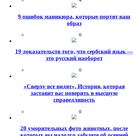
9 ошибок маникюра, которые портят ваш
образ
0
19 доказательств того, что сербский язык —
это русский наоборот
0
«Сверху все видят». История, которая
заставит вас поверить в высшую
справедливость
0
20 уморительных фото животных, после
которых вы надолго забудете об осенней