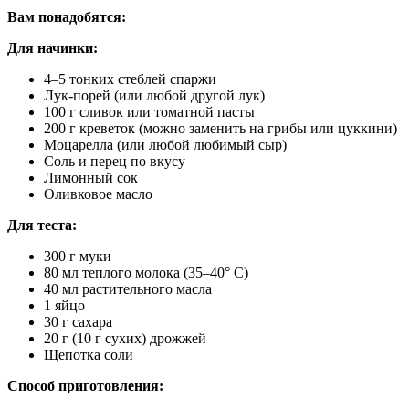
Вам понадобятся:
Для начинки:
4–5 тонких стеблей спаржи
Лук-порей (или любой другой лук)
100 г сливок или томатной пасты
200 г креветок (можно заменить на грибы или цуккини)
Моцарелла (или любой любимый сыр)
Соль и перец по вкусу
Лимонный сок
Оливковое масло
​Для теста:
300 г муки
80 мл теплого молока (35–40° С)
40 мл растительного масла
1 яйцо
30 г сахара
20 г (10 г сухих) дрожжей
Щепотка соли
Способ приготовления: