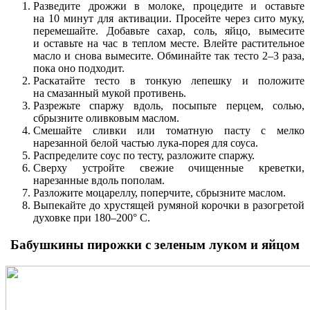
Разведите дрожжи в молоке, процедите и оставьте
на 10 минут для активации. Просейте через сито муку,
перемешайте. Добавьте сахар, соль, яйцо, вымесите
и оставьте на час в теплом месте. Влейте растительное
масло и снова вымесите. Обминайте так тесто 2–3 раза,
пока оно подходит.
Раскатайте тесто в тонкую лепешку и положите
на смазанный мукой противень.
Разрежьте спаржу вдоль, посыпьте перцем, солью,
сбрызните оливковым маслом.
Смешайте сливки или томатную пасту с мелко
нарезанной белой частью лука-порея для соуса.
Распределите соус по тесту, разложите спаржу.
Сверху устройте свежие очищенные креветки,
нарезанные вдоль пополам.
Разложите моцареллу, поперчите, сбрызните маслом.
Выпекайте до хрустящей румяной корочки в разогретой
духовке при 180–200° C.
Бабушкины пирожки с зеленым луком и яйцом