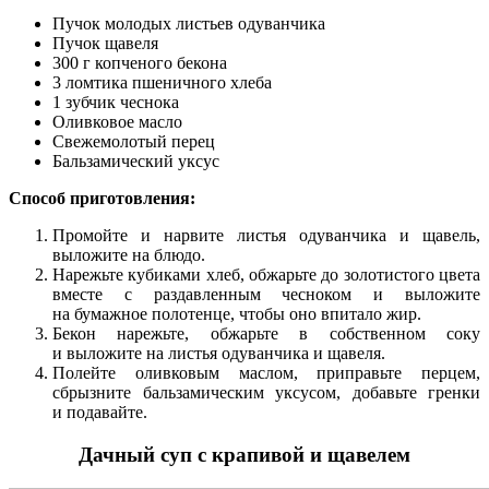
Пучок молодых листьев одуванчика
Пучок щавеля
300 г копченого бекона
3 ломтика пшеничного хлеба
1 зубчик чеснока
Оливковое масло
Свежемолотый перец
Бальзамический уксус
Способ приготовления:
Промойте и нарвите листья одуванчика и щавель,
выложите на блюдо.
Нарежьте кубиками хлеб, обжарьте до золотистого цвета
вместе с раздавленным чесноком и выложите
на бумажное полотенце, чтобы оно впитало жир.
Бекон нарежьте, обжарьте в собственном соку
и выложите на листья одуванчика и щавеля.
Полейте оливковым маслом, приправьте перцем,
сбрызните бальзамическим уксусом, добавьте гренки
и подавайте.
Дачный суп с крапивой и щавелем