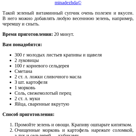
minadezhda©
Такой зеленый витаминный супчик очень полезен и вкусен.
В него можно добавлять любую весеннюю зелень, например,
черемшу и сныть.
Время приготовления:
20 минут.
Вам понадобятся:
300 г молодых листьев крапивы и щавеля
2 луковицы
100 г корневого сельдерея
Сметана
2 ст. л. ложки сливочного масла
З шт. картофеля
1 морковь
Соль, свежемолотый перец
2 ст. л. муки
Яйца, сваренные вкрутую
Способ приготовления:
Промойте зелень и овощи. Крапиву ошпарьте кипятком.
Очищенные морковь и картофель нарежьте соломкой,
а лук и сельдерей — кубиками.