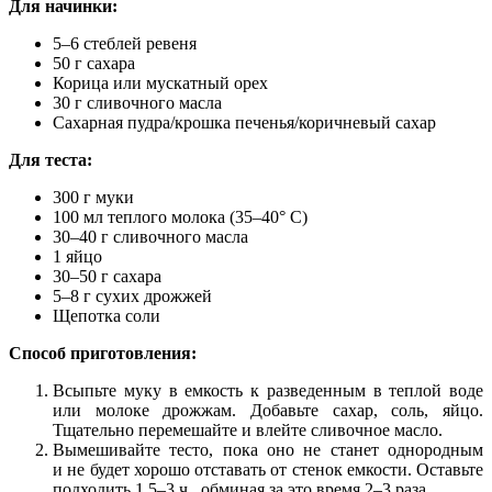
Для начинки:
5–6 стеблей ревеня
50 г сахара
Корица или мускатный орех
30 г сливочного масла
Сахарная пудра/крошка печенья/коричневый сахар
Для теста:
300 г муки
100 мл теплого молока (35–40° С)
30–40 г сливочного масла
1 яйцо
30–50 г сахара
5–8 г сухих дрожжей
Щепотка соли
Способ приготовления:
Всыпьте муку в емкость к разведенным в теплой воде
или молоке дрожжам. Добавьте сахар, соль, яйцо.
Тщательно перемешайте и влейте сливочное масло.
Вымешивайте тесто, пока оно не станет однородным
и не будет хорошо отставать от стенок емкости. Оставьте
подходить 1.5–3 ч., обминая за это время 2–3 раза.