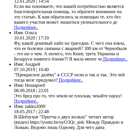
12.01.2020 | 14:54
Если вы понимаете, что вашей потребностью является
благотворительная помощь, то обратите внимание на
эту статью. К вам обратились за помощью те, кто без
вашего участия может лишиться увлекательного де
Подробнее..
Имя:
Ольга
10.01.2020 | 17:10
Фу, какой дешевый хайп на трагедии. С чего она взяла,
что ее болезни связаны с аварией? 300 км от Чернобыля
- это ни о чем. А ничего, что Киев, треть Украины и
Беларуси намного ближе?! Я жила менее че
Подробнее..
Имя:
Андрей
07.10.2019 | 16:40
"Прекрасное далёко" в СССР пели и так и так. Это чей
тогда мозг придумал?
Подробнее..
Имя:
Нешароеб
08.09.2018 | 22:01
Это бред про то, что земля не плоская, чекайте науку!
Подробнее..
Имя:
zakko2009
18.05.2017 | 22:48
В.Шебзухов "Притча о двух волках" читает автор
(видео) https://youtu.be/oyO3Qr_ai4c Между Правдою и
Ложью, Ведомо лишь Одному, Для чего дана