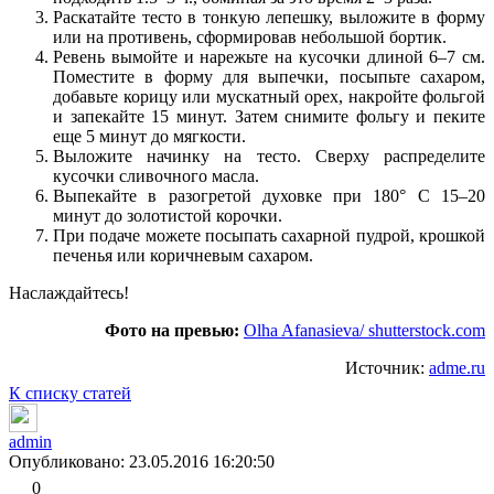
Раскатайте тесто в тонкую лепешку, выложите в форму
или на противень, сформировав небольшой бортик.
Ревень вымойте и нарежьте на кусочки длиной 6–7 см.
Поместите в форму для выпечки, посыпьте сахаром,
добавьте корицу или мускатный орех, накройте фольгой
и запекайте 15 минут. Затем снимите фольгу и пеките
еще 5 минут до мягкости.
Выложите начинку на тесто. Сверху распределите
кусочки сливочного масла.
Выпекайте в разогретой духовке при 180° C 15–20
минут до золотистой корочки.
При подаче можете посыпать сахарной пудрой, крошкой
печенья или коричневым сахаром.
Наслаждайтесь!
Фото на превью:
Olha Afanasieva/ shutterstock.com
Источник:
adme.ru
К списку статей
admin
Опубликовано: 23.05.2016 16:20:50
0