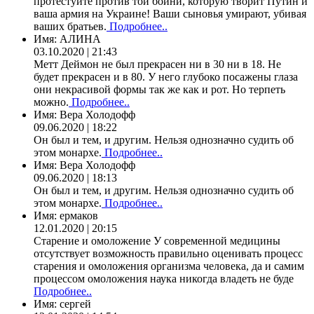
протестуйте против той бойни, которую творит Путин и
ваша армия на Украине! Ваши сыновья умирают, убивая
ваших братьев.
Подробнее..
Имя:
АЛИНА
03.10.2020 | 21:43
Метт Деймон не был прекрасен ни в 30 ни в 18. Не
будет прекрасен и в 80. У него глубоко посажены глаза
они некрасивой формы так же как и рот. Но терпеть
можно.
Подробнее..
Имя:
Вера Холодофф
09.06.2020 | 18:22
Он был и тем, и другим. Нельзя однозначно судить об
этом монархе.
Подробнее..
Имя:
Вера Холодофф
09.06.2020 | 18:13
Он был и тем, и другим. Нельзя однозначно судить об
этом монархе.
Подробнее..
Имя:
ермаков
12.01.2020 | 20:15
Старение и омоложение У современной медицины
отсутствует возможность правильно оценивать процесс
старения и омоложения организма человека, да и самим
процессом омоложения наука никогда владеть не буде
Подробнее..
Имя:
сергей