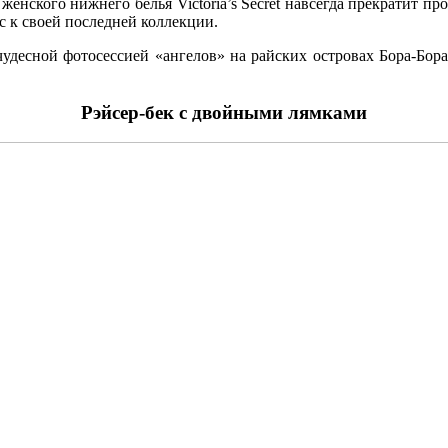
женского нижнего белья Victoria’s Secret навсегда прекратит пр
с к своей последней коллекции.
удесной фотосессией «ангелов» на райских островах Бора-Бора.
Рэйсер-бек с двойными лямками