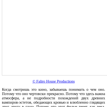
© Faliro House Productions
Когда смотришь это кино, забываешь понимать о чем оно.
Потому что оно чертовски прекрасно. Потому что здесь важна
атмосфера, а не подробности похождений двух древних
вампиров-эстетов, обедающих кровью и влюбленно глядящих
друг другу в глаза. Потому что этот фильм течет, как река,