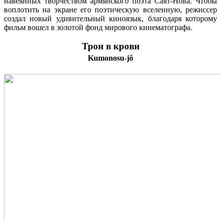
навеянных творчеством армянского поэта Саят-Нова. Чтобы
воплотить на экране его поэтическую вселенную, режиссер
создал новый удивительный киноязык, благодаря которому
фильм вошел в золотой фонд мирового кинематографа.
Трон в крови
Kumonosu-jô