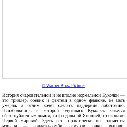
© Warner Bros. Pictures
История очаровательной и не вполне нормальной Куколки —
это триллер, боевик и фэнтези в одном флаконе. Ее мать
умерла, а отчим хочет сделать падчерице лоботомию.
Психбольница, в которой очутилась Куколка, кажется
ей то публичным домом, то феодальной Японией, то окопами
Первой мировой. Здесь есть практически все элементы
мэшапа — солдаты-зомби, самураи, орки, рыцари,