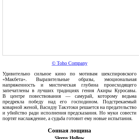
© Toho Company
Удивительно сильное кино по мотивам шекспировского
«Макбета». Выразительные образы, эмоциональная
напряженность и мистическая глубина происходящего
запечатлены в лучших традициях гения Акиры Куросавы.
В центре повествования — самурай, которому ведьма
предрекла победу над его господином. Подстрекаемый
коварной женой, Васидзу Такэтоки решается на предательство
и убийство ради исполнения предсказания. Но муки совести
портят наслаждение, а судьба готовит ему новые испытания.
Сонная лощина
Sleepy Hollow