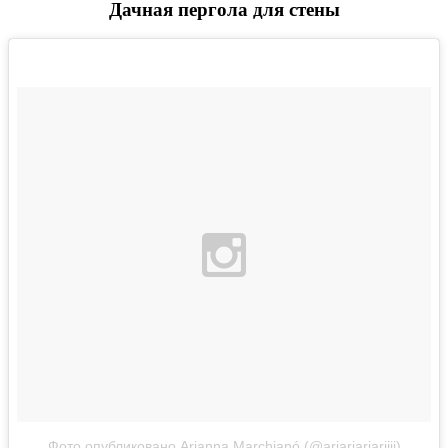
Дачная пергола для стены
Фото опубликовано Arianna Marchianó (@ariariariariiii)