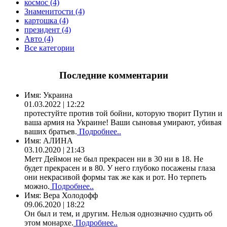
космос (4)
Знаменитости (4)
картошка (4)
президент (4)
Авто (4)
Все категории
Последние комментарии
Имя:
Украина
01.03.2022 | 12:22
протестуйте против той бойни, которую творит Путин и
ваша армия на Украине! Ваши сыновья умирают, убивая
ваших братьев.
Подробнее..
Имя:
АЛИНА
03.10.2020 | 21:43
Метт Деймон не был прекрасен ни в 30 ни в 18. Не
будет прекрасен и в 80. У него глубоко посажены глаза
они некрасивой формы так же как и рот. Но терпеть
можно.
Подробнее..
Имя:
Вера Холодофф
09.06.2020 | 18:22
Он был и тем, и другим. Нельзя однозначно судить об
этом монархе.
Подробнее..