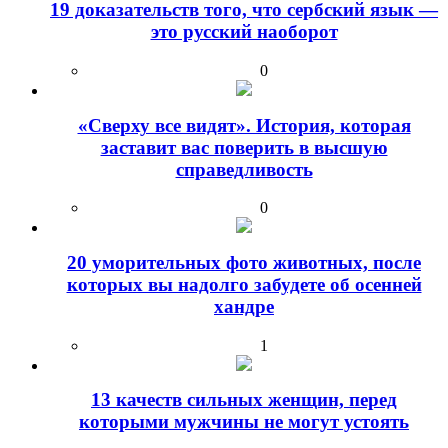
19 доказательств того, что сербский язык —
это русский наоборот
0
«Сверху все видят». История, которая
заставит вас поверить в высшую
справедливость
0
20 уморительных фото животных, после
которых вы надолго забудете об осенней
хандре
1
13 качеств сильных женщин, перед
которыми мужчины не могут устоять