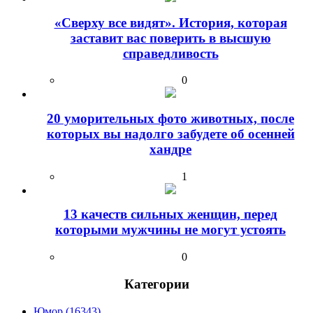
«Сверху все видят». История, которая
заставит вас поверить в высшую
справедливость
0
20 уморительных фото животных, после
которых вы надолго забудете об осенней
хандре
1
13 качеств сильных женщин, перед
которыми мужчины не могут устоять
0
Категории
Юмор (16343)