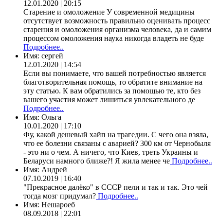
12.01.2020 | 20:15
Старение и омоложение У современной медицины
отсутствует возможность правильно оценивать процесс
старения и омоложения организма человека, да и самим
процессом омоложения наука никогда владеть не буде
Подробнее..
Имя:
сергей
12.01.2020 | 14:54
Если вы понимаете, что вашей потребностью является
благотворительная помощь, то обратите внимание на
эту статью. К вам обратились за помощью те, кто без
вашего участия может лишиться увлекательного де
Подробнее..
Имя:
Ольга
10.01.2020 | 17:10
Фу, какой дешевый хайп на трагедии. С чего она взяла,
что ее болезни связаны с аварией? 300 км от Чернобыля
- это ни о чем. А ничего, что Киев, треть Украины и
Беларуси намного ближе?! Я жила менее че
Подробнее..
Имя:
Андрей
07.10.2019 | 16:40
"Прекрасное далёко" в СССР пели и так и так. Это чей
тогда мозг придумал?
Подробнее..
Имя:
Нешароеб
08.09.2018 | 22:01