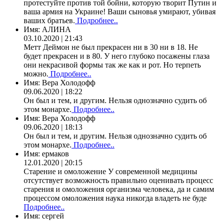
протестуйте против той бойни, которую творит Путин и
ваша армия на Украине! Ваши сыновья умирают, убивая
ваших братьев.
Подробнее..
Имя:
АЛИНА
03.10.2020 | 21:43
Метт Деймон не был прекрасен ни в 30 ни в 18. Не
будет прекрасен и в 80. У него глубоко посажены глаза
они некрасивой формы так же как и рот. Но терпеть
можно.
Подробнее..
Имя:
Вера Холодофф
09.06.2020 | 18:22
Он был и тем, и другим. Нельзя однозначно судить об
этом монархе.
Подробнее..
Имя:
Вера Холодофф
09.06.2020 | 18:13
Он был и тем, и другим. Нельзя однозначно судить об
этом монархе.
Подробнее..
Имя:
ермаков
12.01.2020 | 20:15
Старение и омоложение У современной медицины
отсутствует возможность правильно оценивать процесс
старения и омоложения организма человека, да и самим
процессом омоложения наука никогда владеть не буде
Подробнее..
Имя:
сергей