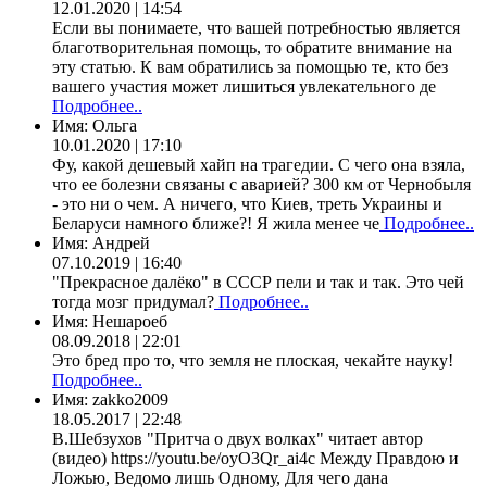
12.01.2020 | 14:54
Если вы понимаете, что вашей потребностью является
благотворительная помощь, то обратите внимание на
эту статью. К вам обратились за помощью те, кто без
вашего участия может лишиться увлекательного де
Подробнее..
Имя:
Ольга
10.01.2020 | 17:10
Фу, какой дешевый хайп на трагедии. С чего она взяла,
что ее болезни связаны с аварией? 300 км от Чернобыля
- это ни о чем. А ничего, что Киев, треть Украины и
Беларуси намного ближе?! Я жила менее че
Подробнее..
Имя:
Андрей
07.10.2019 | 16:40
"Прекрасное далёко" в СССР пели и так и так. Это чей
тогда мозг придумал?
Подробнее..
Имя:
Нешароеб
08.09.2018 | 22:01
Это бред про то, что земля не плоская, чекайте науку!
Подробнее..
Имя:
zakko2009
18.05.2017 | 22:48
В.Шебзухов "Притча о двух волках" читает автор
(видео) https://youtu.be/oyO3Qr_ai4c Между Правдою и
Ложью, Ведомо лишь Одному, Для чего дана