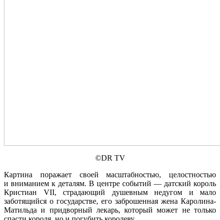
©DR TV
Картина поражает своей масштабностью, целостностью
и вниманием к деталям. В центре событий — датский король
Кристиан VII, страдающий душевным недугом и мало
заботящийся о государстве, его заброшенная жена Каролина-
Матильда и придворный лекарь, который может не только
спасти короля, но и погубить королеву.