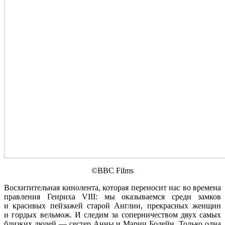
©BBC Films
Восхитительная кинолента, которая переносит нас во времена
правления Генриха VIII: мы оказываемся среди замков
и красивых пейзажей старой Англии, прекрасных женщин
и гордых вельмож. И следим за соперничеством двух самых
близких людей — сестер Анны и Марии Болейн. Только одна