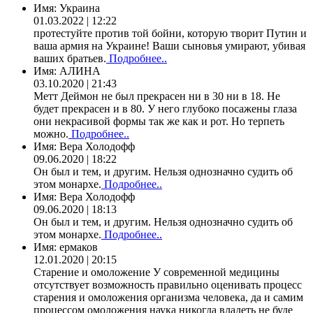
Имя:
Украина
01.03.2022 | 12:22
протестуйте против той бойни, которую творит Путин и
ваша армия на Украине! Ваши сыновья умирают, убивая
ваших братьев.
Подробнее..
Имя:
АЛИНА
03.10.2020 | 21:43
Метт Деймон не был прекрасен ни в 30 ни в 18. Не
будет прекрасен и в 80. У него глубоко посажены глаза
они некрасивой формы так же как и рот. Но терпеть
можно.
Подробнее..
Имя:
Вера Холодофф
09.06.2020 | 18:22
Он был и тем, и другим. Нельзя однозначно судить об
этом монархе.
Подробнее..
Имя:
Вера Холодофф
09.06.2020 | 18:13
Он был и тем, и другим. Нельзя однозначно судить об
этом монархе.
Подробнее..
Имя:
ермаков
12.01.2020 | 20:15
Старение и омоложение У современной медицины
отсутствует возможность правильно оценивать процесс
старения и омоложения организма человека, да и самим
процессом омоложения наука никогда владеть не буде