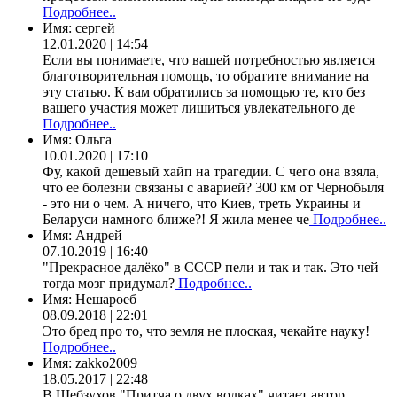
Подробнее..
Имя:
сергей
12.01.2020 | 14:54
Если вы понимаете, что вашей потребностью является
благотворительная помощь, то обратите внимание на
эту статью. К вам обратились за помощью те, кто без
вашего участия может лишиться увлекательного де
Подробнее..
Имя:
Ольга
10.01.2020 | 17:10
Фу, какой дешевый хайп на трагедии. С чего она взяла,
что ее болезни связаны с аварией? 300 км от Чернобыля
- это ни о чем. А ничего, что Киев, треть Украины и
Беларуси намного ближе?! Я жила менее че
Подробнее..
Имя:
Андрей
07.10.2019 | 16:40
"Прекрасное далёко" в СССР пели и так и так. Это чей
тогда мозг придумал?
Подробнее..
Имя:
Нешароеб
08.09.2018 | 22:01
Это бред про то, что земля не плоская, чекайте науку!
Подробнее..
Имя:
zakko2009
18.05.2017 | 22:48
В.Шебзухов "Притча о двух волках" читает автор