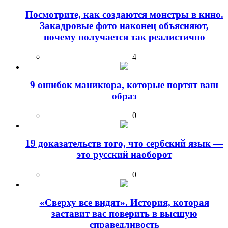
Посмотрите, как создаются монстры в кино.
Закадровые фото наконец объясняют,
почему получается так реалистично
4
9 ошибок маникюра, которые портят ваш
образ
0
19 доказательств того, что сербский язык —
это русский наоборот
0
«Сверху все видят». История, которая
заставит вас поверить в высшую
справедливость