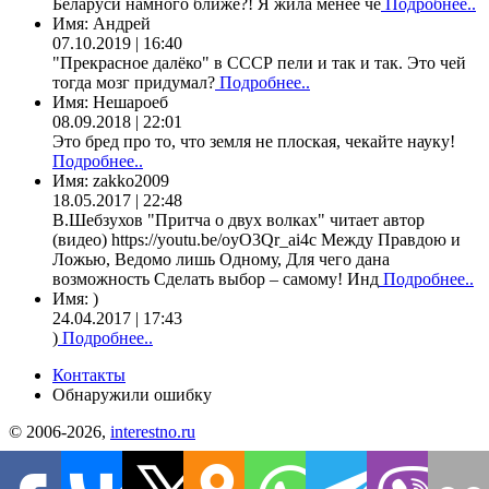
Беларуси намного ближе?! Я жила менее че
Подробнее..
Имя:
Андрей
07.10.2019 | 16:40
"Прекрасное далёко" в СССР пели и так и так. Это чей
тогда мозг придумал?
Подробнее..
Имя:
Нешароеб
08.09.2018 | 22:01
Это бред про то, что земля не плоская, чекайте науку!
Подробнее..
Имя:
zakko2009
18.05.2017 | 22:48
В.Шебзухов "Притча о двух волках" читает автор
(видео) https://youtu.be/oyO3Qr_ai4c Между Правдою и
Ложью, Ведомо лишь Одному, Для чего дана
возможность Сделать выбор – самому! Инд
Подробнее..
Имя:
)
24.04.2017 | 17:43
)
Подробнее..
Контакты
Обнаружили ошибку
© 2006-2026,
interestno.ru