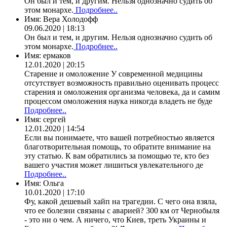
Он был и тем, и другим. Нельзя однозначно судить об
этом монархе.
Подробнее..
Имя:
Вера Холодофф
09.06.2020 | 18:13
Он был и тем, и другим. Нельзя однозначно судить об
этом монархе.
Подробнее..
Имя:
ермаков
12.01.2020 | 20:15
Старение и омоложение У современной медицины
отсутствует возможность правильно оценивать процесс
старения и омоложения организма человека, да и самим
процессом омоложения наука никогда владеть не буде
Подробнее..
Имя:
сергей
12.01.2020 | 14:54
Если вы понимаете, что вашей потребностью является
благотворительная помощь, то обратите внимание на
эту статью. К вам обратились за помощью те, кто без
вашего участия может лишиться увлекательного де
Подробнее..
Имя:
Ольга
10.01.2020 | 17:10
Фу, какой дешевый хайп на трагедии. С чего она взяла,
что ее болезни связаны с аварией? 300 км от Чернобыля
- это ни о чем. А ничего, что Киев, треть Украины и