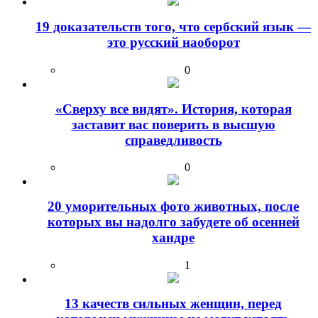
19 доказательств того, что сербский язык —
это русский наоборот
0
«Сверху все видят». История, которая
заставит вас поверить в высшую
справедливость
0
20 уморительных фото животных, после
которых вы надолго забудете об осенней
хандре
1
13 качеств сильных женщин, перед