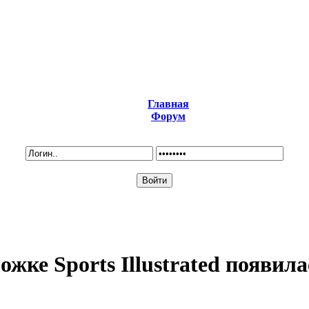
Главная
Форум
жке Sports Illustrated появил