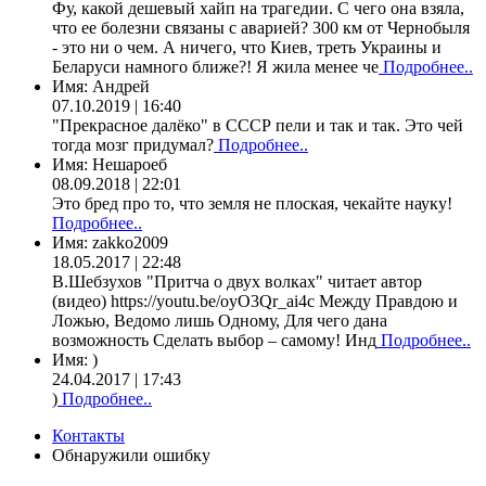
Фу, какой дешевый хайп на трагедии. С чего она взяла,
что ее болезни связаны с аварией? 300 км от Чернобыля
- это ни о чем. А ничего, что Киев, треть Украины и
Беларуси намного ближе?! Я жила менее че
Подробнее..
Имя:
Андрей
07.10.2019 | 16:40
"Прекрасное далёко" в СССР пели и так и так. Это чей
тогда мозг придумал?
Подробнее..
Имя:
Нешароеб
08.09.2018 | 22:01
Это бред про то, что земля не плоская, чекайте науку!
Подробнее..
Имя:
zakko2009
18.05.2017 | 22:48
В.Шебзухов "Притча о двух волках" читает автор
(видео) https://youtu.be/oyO3Qr_ai4c Между Правдою и
Ложью, Ведомо лишь Одному, Для чего дана
возможность Сделать выбор – самому! Инд
Подробнее..
Имя:
)
24.04.2017 | 17:43
)
Подробнее..
Контакты
Обнаружили ошибку