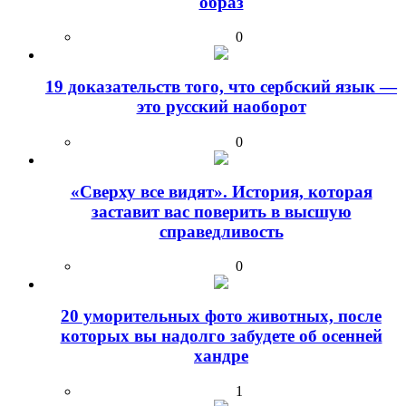
образ
0
19 доказательств того, что сербский язык —
это русский наоборот
0
«Сверху все видят». История, которая
заставит вас поверить в высшую
справедливость
0
20 уморительных фото животных, после
которых вы надолго забудете об осенней
хандре
1