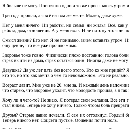
Я больше не могу. Постоянно одно и то же просыпаюсь утром и 
Три года прошло, а я всё на том же месте. Может, даже хуже.
Нет у меня ничего. Ни работы, ни семьи, ни жилья. Всё, как у
работа, дом, отношения. А у меня ноль. И не потому что я не п
Смысл жизни? Его нет. Я не понимаю, зачем вставать утром. Н
ощущение, что всё уже прошло мимо.
Здоровье тоже говно. Физически плохо постоянно: голова болит
страх выйти из дома, страх остаться один. Иногда даже не могу
Девушка? Да уж лет пять без всего этого. Кто ко мне придёт?
кто-то, но это как мечта о чём-то невозможном. Это не реально.
Возраст давит. Мне уже не 20, мне за. И каждый день напомина
что старею, что здоровье уходит, что молодость прошла, а я так 
Хочу ли я чего-то? Не знаю. Я потерял свои желания. Все эти г
стал никем. Теперь не хочу ничего. Только чтобы боль прекрати
Друзья? Старые давно исчезли. Я сам их оттолкнул. Гордый 
Теперь никого нет. Соцсети пустые. Общения почти ноль.