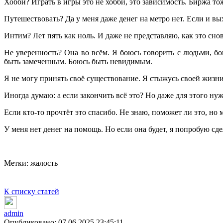
Хобби? Играть в игры это не хобби, это зависимость. Биржа тож
Путешествовать? Да у меня даже денег на метро нет. Если и выхо
Интим? Лет пять как ноль. И даже не представляю, как это сн
Не уверенность? Она во всём. Я боюсь говорить с людьми, бо
быть замеченным. Боюсь быть невидимым.
Я не могу принять своё существование. Я стыжусь своей жизни
Иногда думаю: а если закончить всё это? Но даже для этого нуж
Если кто-то прочтёт это спасибо. Не знаю, поможет ли это, но м
У меня нет денег на помощь. Но если она будет, я попробую сде
Метки:
жалость
К списку статей
admin
Опубликовано: 07.06.2025 23:45:11