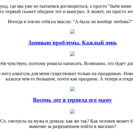
д, где мы уже не пытаемся договориться, а просто "бьём ниже по
 кто первый скажет обидное тот и выиграл. А может, он просто х
Иногда я ловлю себя на мысли: "А была ли вообще любовь?"
Запиваю проблемы. Каждый день
ебя чувствую, поэтому решила написать. Возможно, это будет д
 него алкоголь для меня существовал только на праздниках. Нов
казался чем-то большим, почти как праздник. А теперь я откр
Восемь лет я терпела его маму
ГСе, смотрела на мужа и думала: как же так? Как человек может 
мамочке за разрешением пойти в магазин?