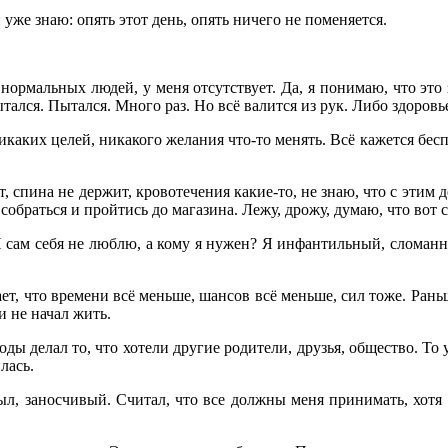
уже знаю: опять этот день, опять ничего не поменяется.
 нормальных людей, у меня отсутствует. Да, я понимаю, что это з
ытался. Пытался. Много раз. Но всё валится из рук. Либо здоровь
икаких целей, никакого желания что-то менять. Всё кажется бес
, спина не держит, кровотечения какие-то, не знаю, что с этим д
 собраться и пройтись до магазина. Лежу, дрожу, думаю, что вот с
 Я сам себя не люблю, а кому я нужен? Я инфантильный, сломан
ет, что времени всё меньше, шансов всё меньше, сил тоже. Рань
и не начал жить.
оды делал то, что хотели другие родители, друзья, общество. То у
лась.
был, заносчивый. Считал, что все должны меня принимать, хотя