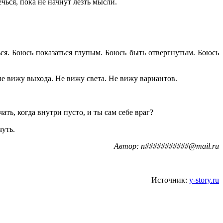
чься, пока не начнут лезть мысли.
ься. Боюсь показаться глупым. Боюсь быть отвергнутым. Боюсь
не вижу выхода. Не вижу света. Не вижу вариантов.
чать, когда внутри пусто, и ты сам себе враг?
чуть.
Автор: n###########@mail.ru
Источник:
y-story.ru