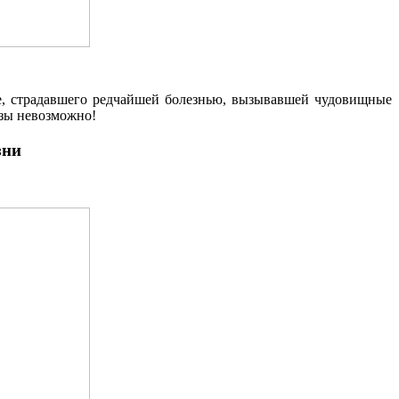
ке, страдавшего редчайшей болезнью, вызывавшей чудовищные
езы невозможно!
зни