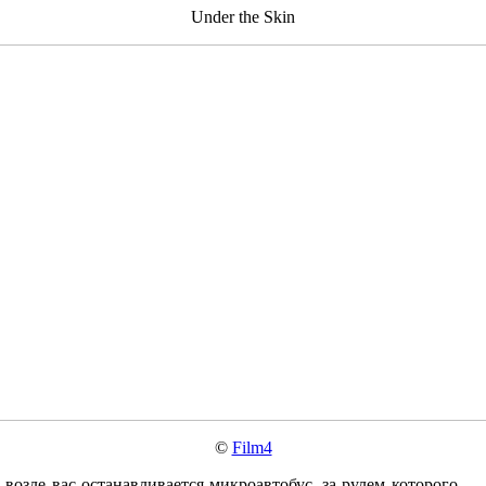
Under the Skin
©
Film4
 возле вас останавливается микроавтобус, за рулем которого —