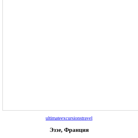
ultimateexcursionstravel
Эззе, Франция