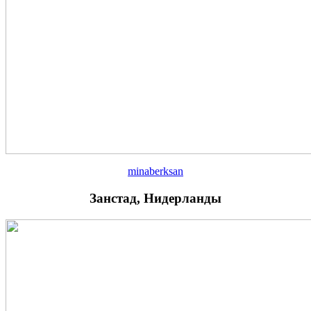
minaberksan
Занстад, Нидерланды