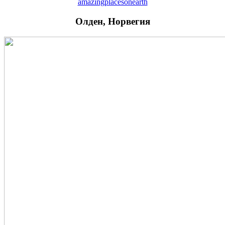
amazingplacesonearth
Олден, Норвегия