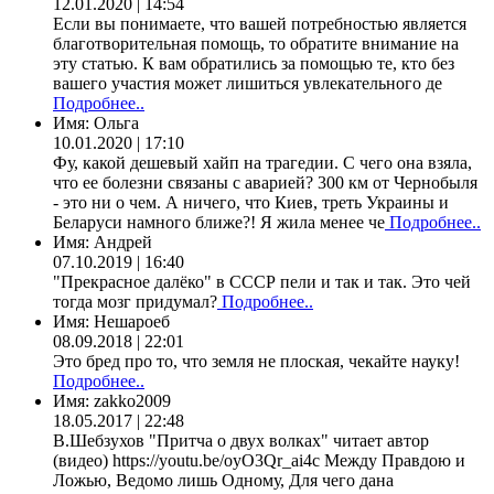
12.01.2020 | 14:54
Если вы понимаете, что вашей потребностью является
благотворительная помощь, то обратите внимание на
эту статью. К вам обратились за помощью те, кто без
вашего участия может лишиться увлекательного де
Подробнее..
Имя:
Ольга
10.01.2020 | 17:10
Фу, какой дешевый хайп на трагедии. С чего она взяла,
что ее болезни связаны с аварией? 300 км от Чернобыля
- это ни о чем. А ничего, что Киев, треть Украины и
Беларуси намного ближе?! Я жила менее че
Подробнее..
Имя:
Андрей
07.10.2019 | 16:40
"Прекрасное далёко" в СССР пели и так и так. Это чей
тогда мозг придумал?
Подробнее..
Имя:
Нешароеб
08.09.2018 | 22:01
Это бред про то, что земля не плоская, чекайте науку!
Подробнее..
Имя:
zakko2009
18.05.2017 | 22:48
В.Шебзухов "Притча о двух волках" читает автор
(видео) https://youtu.be/oyO3Qr_ai4c Между Правдою и
Ложью, Ведомо лишь Одному, Для чего дана