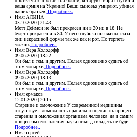
протестуйте против той бойни, которую творит Путин и
ваша армия на Украине! Ваши сыновья умирают, убивая
ваших братьев.
Подробнее..
Имя:
АЛИНА
03.10.2020 | 21:43
Метт Деймон не был прекрасен ни в 30 ни в 18. Не
будет прекрасен и в 80. У него глубоко посажены глаза
они некрасивой формы так же как и рот. Но терпеть
можно.
Подробнее..
Имя:
Вера Холодофф
09.06.2020 | 18:22
Он был и тем, и другим. Нельзя однозначно судить об
этом монархе.
Подробнее..
Имя:
Вера Холодофф
09.06.2020 | 18:13
Он был и тем, и другим. Нельзя однозначно судить об
этом монархе.
Подробнее..
Имя:
ермаков
12.01.2020 | 20:15
Старение и омоложение У современной медицины
отсутствует возможность правильно оценивать процесс
старения и омоложения организма человека, да и самим
процессом омоложения наука никогда владеть не буде
Подробнее..
Имя:
сергей