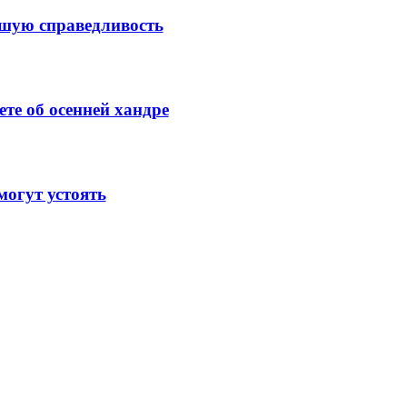
ысшую справедливость
те об осенней хандре
огут устоять