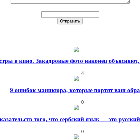
стры в кино. Закадровые фото наконец объясняют,
4
9 ошибок маникюра, которые портят ваш обра
0
оказательств того, что сербский язык — это русски
0