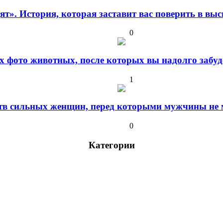
дят». История, которая заставит вас поверить в в
0
 фото животных, после которых вы надолго забуде
1
ств сильных женщин, перед которыми мужчины не м
0
Категории