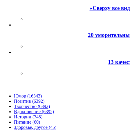
«Сверху все ви
20 уморительных
13 каче
Юмор (16343)
Позитив (6392)
Творчество (6392)
Вдохновение (6392)
Истории (745)
Питание (60)
Здоровье, другое (45)