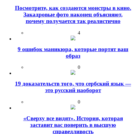
Посмотрите, как создаются монстры в кино.
Закадровые фото наконец объясняют,
почему получается так реалистично
4
9 ошибок маникюра, которые портят ваш
образ
0
19 доказательств того, что сербский язык —
это русский наоборот
0
«Сверху все видят». История, которая
заставит вас поверить в высшую
справедливость