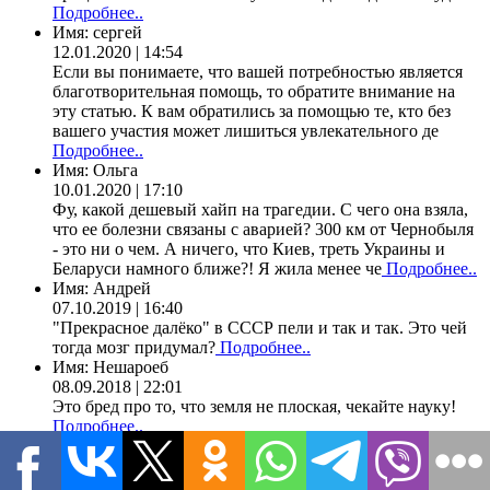
Подробнее..
Имя:
сергей
12.01.2020 | 14:54
Если вы понимаете, что вашей потребностью является
благотворительная помощь, то обратите внимание на
эту статью. К вам обратились за помощью те, кто без
вашего участия может лишиться увлекательного де
Подробнее..
Имя:
Ольга
10.01.2020 | 17:10
Фу, какой дешевый хайп на трагедии. С чего она взяла,
что ее болезни связаны с аварией? 300 км от Чернобыля
- это ни о чем. А ничего, что Киев, треть Украины и
Беларуси намного ближе?! Я жила менее че
Подробнее..
Имя:
Андрей
07.10.2019 | 16:40
"Прекрасное далёко" в СССР пели и так и так. Это чей
тогда мозг придумал?
Подробнее..
Имя:
Нешароеб
08.09.2018 | 22:01
Это бред про то, что земля не плоская, чекайте науку!
Подробнее..
Имя:
zakko2009
18.05.2017 | 22:48
В.Шебзухов "Притча о двух волках" читает автор