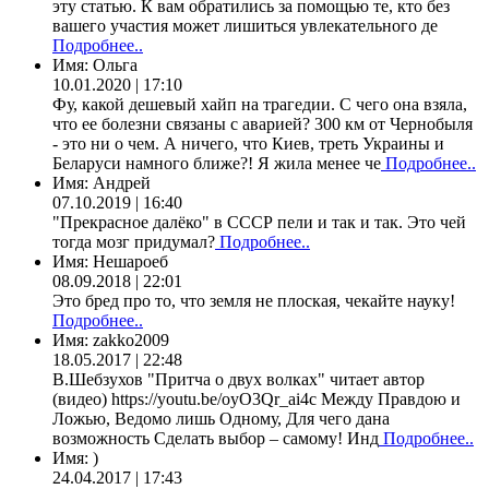
эту статью. К вам обратились за помощью те, кто без
вашего участия может лишиться увлекательного де
Подробнее..
Имя:
Ольга
10.01.2020 | 17:10
Фу, какой дешевый хайп на трагедии. С чего она взяла,
что ее болезни связаны с аварией? 300 км от Чернобыля
- это ни о чем. А ничего, что Киев, треть Украины и
Беларуси намного ближе?! Я жила менее че
Подробнее..
Имя:
Андрей
07.10.2019 | 16:40
"Прекрасное далёко" в СССР пели и так и так. Это чей
тогда мозг придумал?
Подробнее..
Имя:
Нешароеб
08.09.2018 | 22:01
Это бред про то, что земля не плоская, чекайте науку!
Подробнее..
Имя:
zakko2009
18.05.2017 | 22:48
В.Шебзухов "Притча о двух волках" читает автор
(видео) https://youtu.be/oyO3Qr_ai4c Между Правдою и
Ложью, Ведомо лишь Одному, Для чего дана
возможность Сделать выбор – самому! Инд
Подробнее..
Имя:
)
24.04.2017 | 17:43