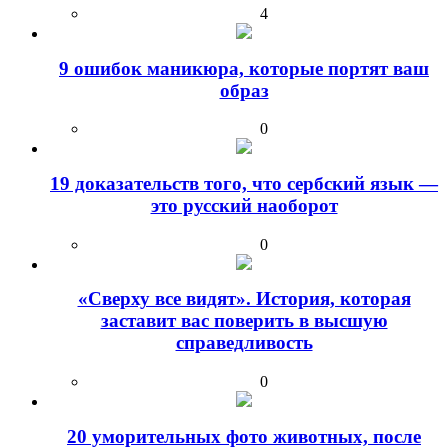
4
9 ошибок маникюра, которые портят ваш
образ
0
19 доказательств того, что сербский язык —
это русский наоборот
0
«Сверху все видят». История, которая
заставит вас поверить в высшую
справедливость
0
20 уморительных фото животных, после