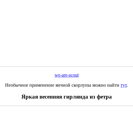
we-are-scout
Необычное применение яичной скорлупы можно найти
тут
.
Яркая весенняя гирлянда из фетра