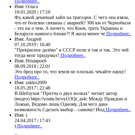
Подробнее..
Имя:
Ольга
10.01.2020 | 17:10
Фу, какой дешевый хайп на трагедии. С чего она взяла,
что ее болезни связаны с аварией? 300 км от Чернобыля
- это ни о чем. А ничего, что Киев, треть Украины и
Беларуси намного ближе?! Я жила менее че
Подробнее..
Имя:
Андрей
07.10.2019 | 16:40
"Прекрасное далёко" в СССР пели и так и так. Это чей
тогда мозг придумал?
Подробнее..
Имя:
Нешароеб
08.09.2018 | 22:01
Это бред про то, что земля не плоская, чекайте науку!
Подробнее..
Имя:
zakko2009
18.05.2017 | 22:48
В.Шебзухов "Притча о двух волках" читает автор
(видео) https://youtu.be/oyO3Qr_ai4c Между Правдою и
Ложью, Ведомо лишь Одному, Для чего дана
возможность Сделать выбор – самому! Инд
Подробнее..
Имя:
)
24.04.2017 | 17:43
)
Подробнее..