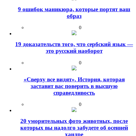
9 ошибок маникюра, которые портят ваш
образ
0
19 доказательств того, что сербский язык —
это русский наоборот
0
«Сверху все видят». История, которая
заставит вас поверить в высшую
справедливость
0
20 уморительных фото животных, после
которых вы надолго забудете об осенней
хандре