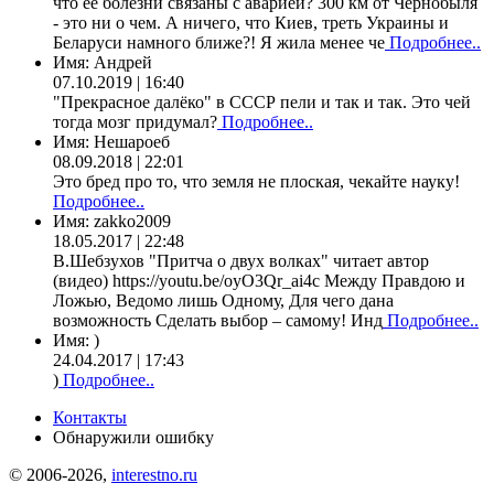
что ее болезни связаны с аварией? 300 км от Чернобыля
- это ни о чем. А ничего, что Киев, треть Украины и
Беларуси намного ближе?! Я жила менее че
Подробнее..
Имя:
Андрей
07.10.2019 | 16:40
"Прекрасное далёко" в СССР пели и так и так. Это чей
тогда мозг придумал?
Подробнее..
Имя:
Нешароеб
08.09.2018 | 22:01
Это бред про то, что земля не плоская, чекайте науку!
Подробнее..
Имя:
zakko2009
18.05.2017 | 22:48
В.Шебзухов "Притча о двух волках" читает автор
(видео) https://youtu.be/oyO3Qr_ai4c Между Правдою и
Ложью, Ведомо лишь Одному, Для чего дана
возможность Сделать выбор – самому! Инд
Подробнее..
Имя:
)
24.04.2017 | 17:43
)
Подробнее..
Контакты
Обнаружили ошибку
© 2006-2026,
interestno.ru