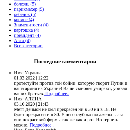
болезнь (5)
парикмахер (5)
ребенок (5)
космос (4)
Знаменитости (4)
картошка (4)
президент (4)
Авто (4)
Все категории
Последние комментарии
Имя:
Украина
01.03.2022 | 12:22
протестуйте против той бойни, которую творит Путин и
ваша армия на Украине! Ваши сыновья умирают, убивая
ваших братьев.
Подробнее..
Имя:
АЛИНА
03.10.2020 | 21:43
Метт Деймон не был прекрасен ни в 30 ни в 18. Не
будет прекрасен и в 80. У него глубоко посажены глаза
они некрасивой формы так же как и рот. Но терпеть
можно.
Подробнее..