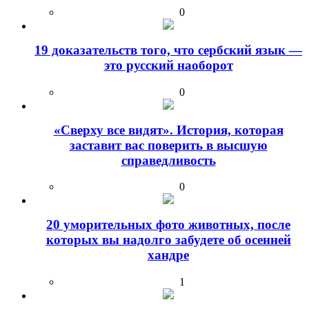
0
19 доказательств того, что сербский язык —
это русский наоборот
0
«Сверху все видят». История, которая
заставит вас поверить в высшую
справедливость
0
20 уморительных фото животных, после
которых вы надолго забудете об осенней
хандре
1