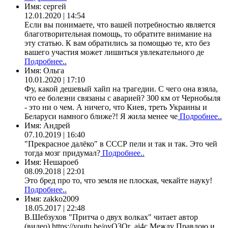
Имя:
сергей
12.01.2020 | 14:54
Если вы понимаете, что вашей потребностью является
благотворительная помощь, то обратите внимание на
эту статью. К вам обратились за помощью те, кто без
вашего участия может лишиться увлекательного де
Подробнее..
Имя:
Ольга
10.01.2020 | 17:10
Фу, какой дешевый хайп на трагедии. С чего она взяла,
что ее болезни связаны с аварией? 300 км от Чернобыля
- это ни о чем. А ничего, что Киев, треть Украины и
Беларуси намного ближе?! Я жила менее че
Подробнее..
Имя:
Андрей
07.10.2019 | 16:40
"Прекрасное далёко" в СССР пели и так и так. Это чей
тогда мозг придумал?
Подробнее..
Имя:
Нешароеб
08.09.2018 | 22:01
Это бред про то, что земля не плоская, чекайте науку!
Подробнее..
Имя:
zakko2009
18.05.2017 | 22:48
В.Шебзухов "Притча о двух волках" читает автор
(видео) https://youtu.be/oyO3Qr_ai4c Между Правдою и