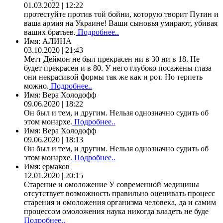
01.03.2022 | 12:22
протестуйте против той бойни, которую творит Путин и
ваша армия на Украине! Ваши сыновья умирают, убивая
ваших братьев.
Подробнее..
Имя:
АЛИНА
03.10.2020 | 21:43
Метт Деймон не был прекрасен ни в 30 ни в 18. Не
будет прекрасен и в 80. У него глубоко посажены глаза
они некрасивой формы так же как и рот. Но терпеть
можно.
Подробнее..
Имя:
Вера Холодофф
09.06.2020 | 18:22
Он был и тем, и другим. Нельзя однозначно судить об
этом монархе.
Подробнее..
Имя:
Вера Холодофф
09.06.2020 | 18:13
Он был и тем, и другим. Нельзя однозначно судить об
этом монархе.
Подробнее..
Имя:
ермаков
12.01.2020 | 20:15
Старение и омоложение У современной медицины
отсутствует возможность правильно оценивать процесс
старения и омоложения организма человека, да и самим
процессом омоложения наука никогда владеть не буде
Подробнее..