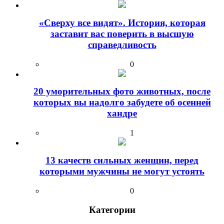
«Сверху все видят». История, которая
заставит вас поверить в высшую
справедливость
0
20 уморительных фото животных, после
которых вы надолго забудете об осенней
хандре
1
13 качеств сильных женщин, перед
которыми мужчины не могут устоять
0
Категории