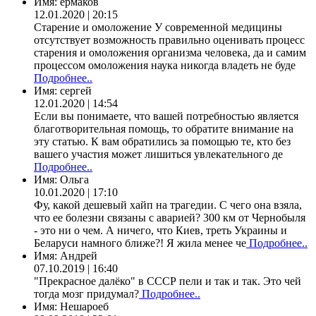
Имя:
ермаков
12.01.2020 | 20:15
Старение и омоложение У современной медицины
отсутствует возможность правильно оценивать процесс
старения и омоложения организма человека, да и самим
процессом омоложения наука никогда владеть не буде
Подробнее..
Имя:
сергей
12.01.2020 | 14:54
Если вы понимаете, что вашей потребностью является
благотворительная помощь, то обратите внимание на
эту статью. К вам обратились за помощью те, кто без
вашего участия может лишиться увлекательного де
Подробнее..
Имя:
Ольга
10.01.2020 | 17:10
Фу, какой дешевый хайп на трагедии. С чего она взяла,
что ее болезни связаны с аварией? 300 км от Чернобыля
- это ни о чем. А ничего, что Киев, треть Украины и
Беларуси намного ближе?! Я жила менее че
Подробнее..
Имя:
Андрей
07.10.2019 | 16:40
"Прекрасное далёко" в СССР пели и так и так. Это чей
тогда мозг придумал?
Подробнее..
Имя:
Нешароеб