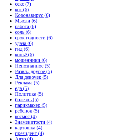
секс (7)
кот (6)
Коронавирус (6)
Мысли (6)
работа (6)
соль (6)
срок годности (6)
удача (6)
гид (6)
копьё (6)
мошенники (6)
Непознанное (5)
Развл., другое (5)
Для девочек (5)
Реклама (5)
еда (5)
Политика (5)
болезнь (5)
парикмахер (5)
ребенок (5)
космос (4)
Знаменитости (4)
картошка (4)
президент (4)
Авто (4)