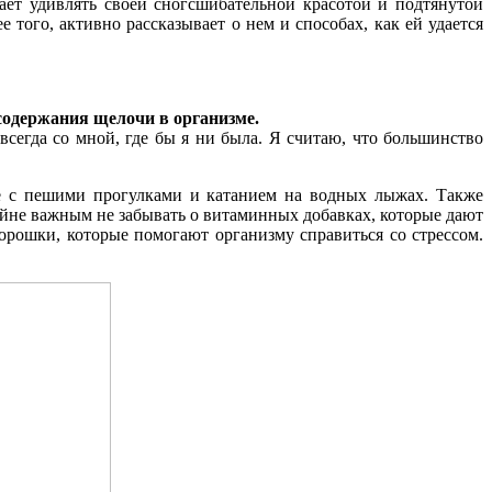
ает удивлять своей сногсшибательной красотой и подтянутой
 того, активно рассказывает о нем и способах, как ей удается
содержания щелочи в организме.
сегда со мной, где бы я ни была. Я считаю, что большинство
е с пешими прогулками и катанием на водных лыжах. Также
айне важным не забывать о витаминных добавках, которые дают
рошки, которые помогают организму справиться со стрессом.