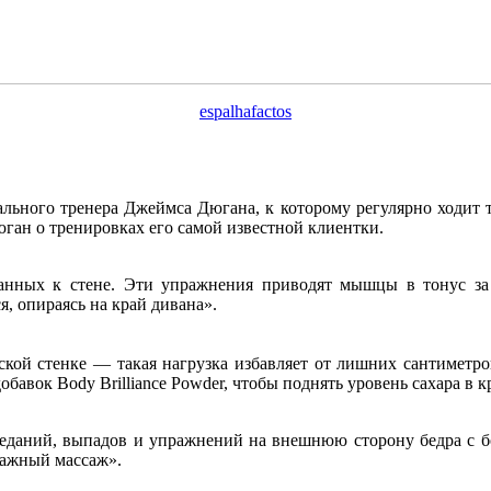
espalhafactos
ального тренера Джеймса Дюгана, к которому регулярно ходит
юган о тренировках его самой известной клиентки.
ных к стене. Эти упражнения приводят мышцы в тонус за сч
я, опираясь на край дивана».
дской стенке — такая нагрузка избавляет от лишних сантиметр
авок Body Brilliance Powder, чтобы поднять уровень сахара в кр
седаний, выпадов и упражнений на внешнюю сторону бедра с 
нажный массаж».