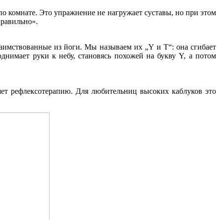
по комнате. Это упражнение не нагружает суставы, но при этом
правильно».
заимствованные из йоги. Мы называем их „Y и T“: она сгибает
днимает руки к небу, становясь похожей на букву Y, а потом
ет рефлексотерапию. Для любительниц высоких каблуков это