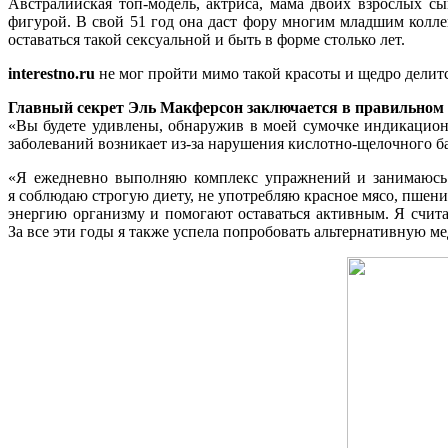
Австралийская топ-модель, актриса, мама двоих взрослых с
фигурой. В свой 51 год она даст фору многим младшим коллега
оставаться такой сексуальной и быть в форме столько лет.
interestno.ru
не мог пройти мимо такой красоты и щедро делит
Главный секрет Эль Макферсон заключается в правильном п
«Вы будете удивлены, обнаружив в моей сумочке индикационн
заболеваний возникает из-за нарушения кислотно-щелочного б
«Я ежедневно выполняю комплекс упражнений и занимаюсь 
я соблюдаю строгую диету, не употребляю красное мясо, пшен
энергию организму и помогают оставаться активным. Я счит
За все эти годы я также успела попробовать альтернативную м