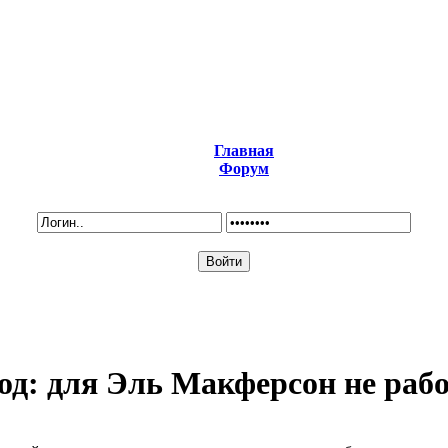
Главная
Форум
год: для Эль Макферсон не ра