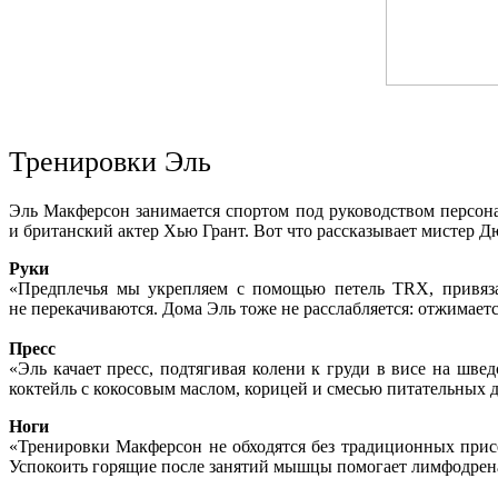
Тренировки Эль
Эль Макферсон занимается спортом под руководством персон
и британский актер Хью Грант. Вот что рассказывает мистер Д
Руки
«Предплечья мы укрепляем с помощью петель TRX, привязан
не перекачиваются. Дома Эль тоже не расслабляется: отжимаетс
Пресс
«Эль качает пресс, подтягивая колени к груди в висе на шве
коктейль с кокосовым маслом, корицей и смесью питательных доб
Ноги
«Тренировки Макферсон не обходятся без традиционных при
Успокоить горящие после занятий мышцы помогает лимфодре