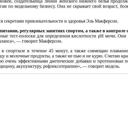
ыновей, создательница линии женского нижнего белья продолж
м по модельному бизнесу. Она не скрывает свой возраст, более
ся секретами привлекательности и здоровья Эль Макферсон.
итании, регулярных занятиях спортом, а также в контроле 
ые тест-полоски для определения кислотности pH мочи. Они в
аланса», — говорит Макферсон.
в спортзале в течение 45 минут, а также совмещаю плавани
ицу и молочные продукты, а также не пью и не курю. Считаю кр
аю очень эффективными диетические добавки и протеиновые по
едицину, акупунктуру, рефлексотерапию», — говорит модель.