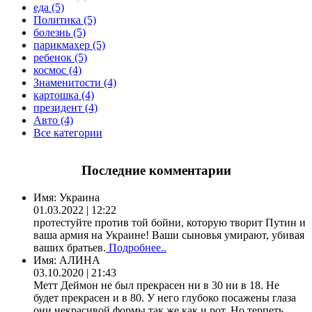
еда (5)
Политика (5)
болезнь (5)
парикмахер (5)
ребенок (5)
космос (4)
Знаменитости (4)
картошка (4)
президент (4)
Авто (4)
Все категории
Последние комментарии
Имя:
Украина
01.03.2022 | 12:22
протестуйте против той бойни, которую творит Путин и
ваша армия на Украине! Ваши сыновья умирают, убивая
ваших братьев.
Подробнее..
Имя:
АЛИНА
03.10.2020 | 21:43
Метт Деймон не был прекрасен ни в 30 ни в 18. Не
будет прекрасен и в 80. У него глубоко посажены глаза
они некрасивой формы так же как и рот. Но терпеть