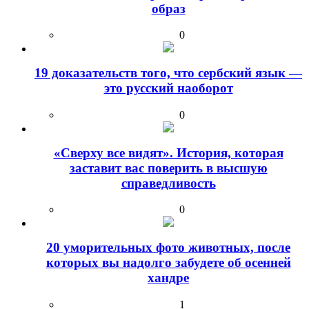
образ
0
19 доказательств того, что сербский язык —
это русский наоборот
0
«Сверху все видят». История, которая
заставит вас поверить в высшую
справедливость
0
20 уморительных фото животных, после
которых вы надолго забудете об осенней
хандре
1