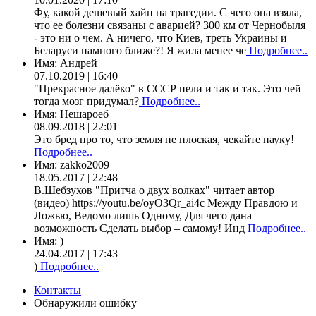
Фу, какой дешевый хайп на трагедии. С чего она взяла,
что ее болезни связаны с аварией? 300 км от Чернобыля
- это ни о чем. А ничего, что Киев, треть Украины и
Беларуси намного ближе?! Я жила менее че
Подробнее..
Имя:
Андрей
07.10.2019 | 16:40
"Прекрасное далёко" в СССР пели и так и так. Это чей
тогда мозг придумал?
Подробнее..
Имя:
Нешароеб
08.09.2018 | 22:01
Это бред про то, что земля не плоская, чекайте науку!
Подробнее..
Имя:
zakko2009
18.05.2017 | 22:48
В.Шебзухов "Притча о двух волках" читает автор
(видео) https://youtu.be/oyO3Qr_ai4c Между Правдою и
Ложью, Ведомо лишь Одному, Для чего дана
возможность Сделать выбор – самому! Инд
Подробнее..
Имя:
)
24.04.2017 | 17:43
)
Подробнее..
Контакты
Обнаружили ошибку