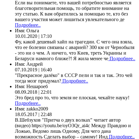
Если вы понимаете, что вашей потребностью является
благотворительная помощь, то обратите внимание на
эту статью. К вам обратились за помощью те, кто без
вашего участия может лишиться увлекательного де
Подробнее..
Имя:
Ольга
10.01.2020 | 17:10
Фу, какой дешевый хайп на трагедии. С чего она взяла,
что ее болезни связаны с аварией? 300 км от Чернобыля
- это ни о чем. А ничего, что Киев, треть Украины и
Беларуси намного ближе?! Я жила менее че
Подробнее..
Имя:
Андрей
07.10.2019 | 16:40
"Прекрасное далёко" в СССР пели и так и так. Это чей
тогда мозг придумал?
Подробнее..
Имя:
Нешароеб
08.09.2018 | 22:01
Это бред про то, что земля не плоская, чекайте науку!
Подробнее..
Имя:
zakko2009
18.05.2017 | 22:48
В.Шебзухов "Притча о двух волках" читает автор
(видео) https://youtu.be/oyO3Qr_ai4c Между Правдою и
Ложью, Ведомо лишь Одному, Для чего дана
возможность Сделать выбор – самому! Инд
Подробнее..