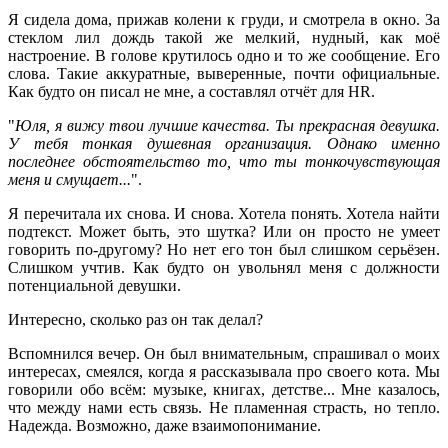
Я сидела дома, прижав колени к груди, и смотрела в окно. За
стеклом лил дождь такой же мелкий, нудный, как моё
настроение. В голове крутилось одно и то же сообщение. Его
слова. Такие аккуратные, выверенные, почти официальные.
Как будто он писал не мне, а составлял отчёт для HR.
"
Юля, я вижу твои лучшие качества. Ты прекрасная девушка.
У тебя тонкая душевная организация. Однако именно
последнее обстоятельство то, что ты тонкочувствующая
меня и смущает...
".
Я перечитала их снова. И снова. Хотела понять. Хотела найти
подтекст. Может быть, это шутка? Или он просто не умеет
говорить по-другому? Но нет его тон был слишком серьёзен.
Слишком учтив. Как будто он увольнял меня с должности
потенциальной девушки.
Интересно, сколько раз он так делал?
Вспомнился вечер. Он был внимательным, спрашивал о моих
интересах, смеялся, когда я рассказывала про своего кота. Мы
говорили обо всём: музыке, книгах, детстве... Мне казалось,
что между нами есть связь. Не пламенная страсть, но тепло.
Надежда. Возможно, даже взаимопонимание.