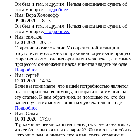
Он был и тем, и другим. Нельзя однозначно судить об
этом монархе.
Подробнее..
Имя:
Вера Холодофф
09.06.2020 | 18:13
Он был и тем, и другим. Нельзя однозначно судить об
этом монархе.
Подробнее..
Имя:
ермаков
12.01.2020 | 20:15
Старение и омоложение У современной медицины
отсутствует возможность правильно оценивать процесс
старения и омоложения организма человека, да и самим
процессом омоложения наука никогда владеть не буде
Подробнее..
Имя:
сергей
12.01.2020 | 14:54
Если вы понимаете, что вашей потребностью является
благотворительная помощь, то обратите внимание на
эту статью. К вам обратились за помощью те, кто без
вашего участия может лишиться увлекательного де
Подробнее..
Имя:
Ольга
10.01.2020 | 17:10
Фу, какой дешевый хайп на трагедии. С чего она взяла,
что ее болезни связаны с аварией? 300 км от Чернобыля
- это ни о чем. А ничего, что Киев, треть Украины и