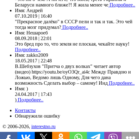
Беларуси намного ближе?! Я жила менее че
Подробнее..
Имя:
Андрей
07.10.2019 | 16:40
"Прекрасное далёко" в СССР пели и так и так. Это чей
тогда мозг придумал?
Подробнее..
Имя:
Нешароеб
08.09.2018 | 22:01
Это бред про то, что земля не плоская, чекайте науку!
Подробнее..
Имя:
zakko2009
18.05.2017 | 22:48
В.Шебзухов "Притча о двух волках" читает автор
(видео) https://youtu.be/oyO3Qr_ai4c Между Правдою и
Ложью, Ведомо лишь Одному, Для чего дана
возможность Сделать выбор – самому! Инд
Подробнее..
Имя:
)
24.04.2017 | 17:43
)
Подробнее..
Контакты
Обнаружили ошибку
© 2006-2026,
interestno.ru