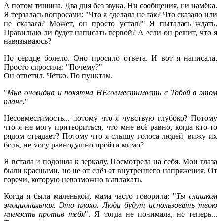
А потом тишина. Два дня без звука. Ни сообщения, ни намёка.
Я терзалась вопросами: "Что я сделала не так? Что сказало или
не сказала? Может, он просто устал?" Я пыталась ждать.
Правильно ли будет написать первой? А если он решит, что я
навязываюсь?
Но сердце болело. Оно просило ответа. И вот я написала.
Просто спросила: "Почему?"
Он ответил. Чётко. По пунктам.
"
Мне очевидна и понятна НЕсовместимость с Тобой в этом
плане.
"
Несовместимость... потому что я чувствую глубоко? Потому
что я не могу притвориться, что мне всё равно, когда кто-то
рядом страдает? Потому что я слышу голоса людей, вижу их
боль, не могу равнодушно пройти мимо?
Я встала и подошла к зеркалу. Посмотрела на себя. Мои глаза
были красными, но не от слёз от внутреннего напряжения. От
горечи, которую невозможно выплакать.
Когда я была маленькой, мама часто говорила: "
Ты слишком
эмоциональная. Это плохо. Люди будут использовать твою
мягкость против тебя
". Я тогда не понимала, но теперь...