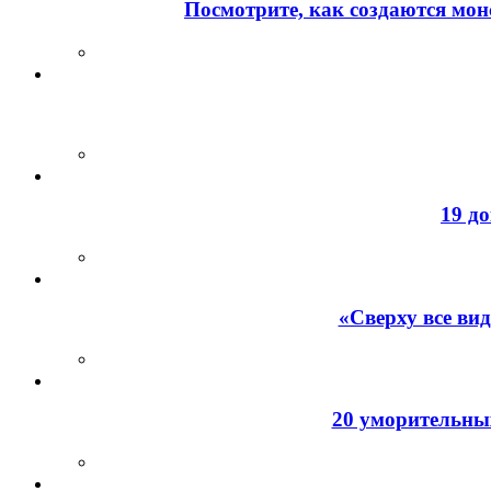
Посмотрите, как создаются мон
19 д
«Сверху все ви
20 уморительных