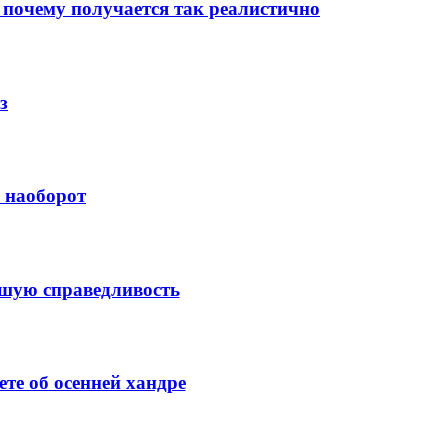
 почему получается так реалистично
з
й наоборот
ысшую справедливость
те об осенней хандре