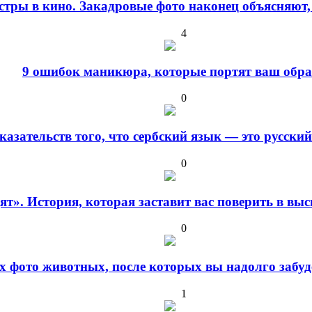
стры в кино. Закадровые фото наконец объясняют,
4
9 ошибок маникюра, которые портят ваш обра
0
оказательств того, что сербский язык — это русски
0
дят». История, которая заставит вас поверить в в
0
 фото животных, после которых вы надолго забуде
1