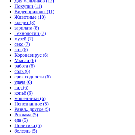
Для мальчиков (12)
Покупки (11)
Видеоприколы (11)
Животные (10)
кредит (8)
зарплата (8)
Технологии (7)
музей (7)
секс (7)
кот (6)
Коронавирус (6)
Мысли (6)
работа (6)
соль (6)
срок годности (6)
удача (6)
гид (6)
копьё (6)
мошенники (6)
Непознанное (5)
Развл., другое (5)
Реклама (5)
еда (5)
Политика (5)
болезнь (5)