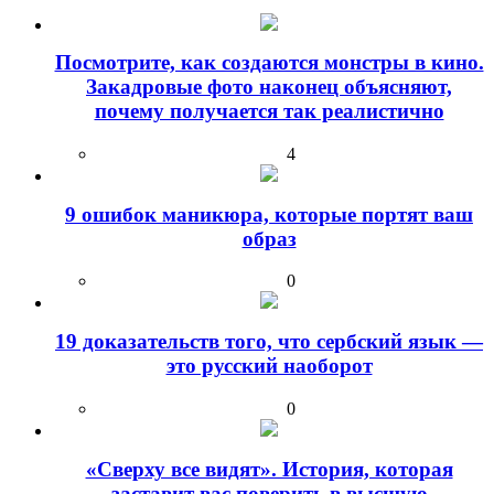
Посмотрите, как создаются монстры в кино.
Закадровые фото наконец объясняют,
почему получается так реалистично
4
9 ошибок маникюра, которые портят ваш
образ
0
19 доказательств того, что сербский язык —
это русский наоборот
0
«Сверху все видят». История, которая
заставит вас поверить в высшую