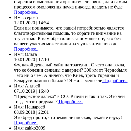
старения и омоложения организма человека, да и самим
процессом омоложения наука никогда владеть не буде
Подробнее..
Имя:
сергей
12.01.2020 | 14:54
Если вы понимаете, что вашей потребностью является
благотворительная помощь, то обратите внимание на
эту статью. К вам обратились за помощью те, кто без
вашего участия может лишиться увлекательного де
Подробнее..
Имя:
Ольга
10.01.2020 | 17:10
Фу, какой дешевый хайп на трагедии. С чего она взяла,
что ее болезни связаны с аварией? 300 км от Чернобыля
- это ни о чем. А ничего, что Киев, треть Украины и
Беларуси намного ближе?! Я жила менее че
Подробнее..
Имя:
Андрей
07.10.2019 | 16:40
"Прекрасное далёко" в СССР пели и так и так. Это чей
тогда мозг придумал?
Подробнее..
Имя:
Нешароеб
08.09.2018 | 22:01
Это бред про то, что земля не плоская, чекайте науку!
Подробнее..
Имя:
zakko2009