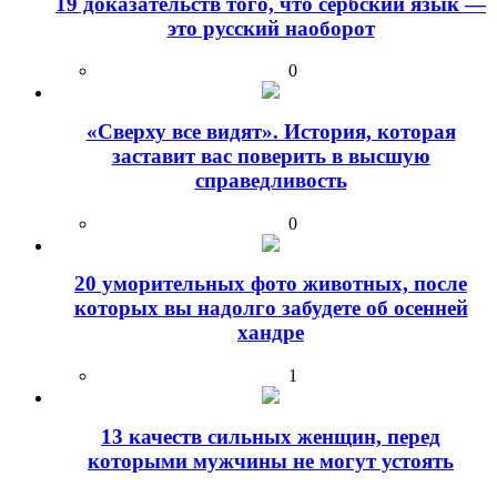
19 доказательств того, что сербский язык —
это русский наоборот
0
«Сверху все видят». История, которая
заставит вас поверить в высшую
справедливость
0
20 уморительных фото животных, после
которых вы надолго забудете об осенней
хандре
1
13 качеств сильных женщин, перед
которыми мужчины не могут устоять