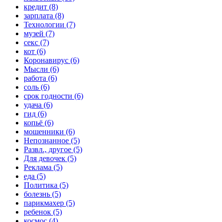
кредит (8)
зарплата (8)
Технологии (7)
музей (7)
секс (7)
кот (6)
Коронавирус (6)
Мысли (6)
работа (6)
соль (6)
срок годности (6)
удача (6)
гид (6)
копьё (6)
мошенники (6)
Непознанное (5)
Развл., другое (5)
Для девочек (5)
Реклама (5)
еда (5)
Политика (5)
болезнь (5)
парикмахер (5)
ребенок (5)
космос (4)