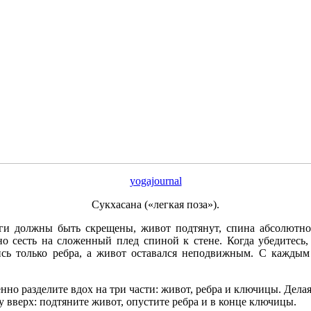
yogajournal
Сукхасана («легкая поза»).
ги должны быть скрещены, живот подтянут, спина абсолютно 
о сесть на сложенный плед спиной к стене. Когда убедитесь,
сь только ребра, а живот оставался неподвижным. С каждым 
нно разделите вдох на три части: живот, ребра и ключицы. Делая
 вверх: подтяните живот, опустите ребра и в конце ключицы.