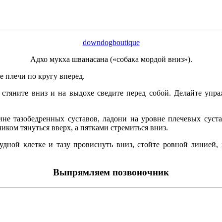
downdogboutique
Адхо мукха шванасана («собака мордой вниз»).
е плечи по кругу вперед.
чи стяните вниз и на выдохе сведите перед собой. Делайте уп
е тазобедренных суставов, ладони на уровне плечевых сустав
иком тянуться вверх, а пятками стремиться вниз.
дной клетке и тазу провиснуть вниз, стойте ровной линией, 
Выпрямляем позвоночник