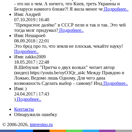
- это ни о чем. А ничего, что Киев, треть Украины и
Беларуси намного ближе?! Я жила менее че
Подробнее..
Имя:
Андрей
07.10.2019 | 16:40
"Прекрасное далёко" в СССР пели и так и так. Это чей
тогда мозг придумал?
Подробнее..
Имя:
Нешароеб
08.09.2018 | 22:01
Это бред про то, что земля не плоская, чекайте науку!
Подробнее..
Имя:
zakko2009
18.05.2017 | 22:48
В.Шебзухов "Притча о двух волках" читает автор
(видео) https://youtu.be/oyO3Qr_ai4c Между Правдою и
Ложью, Ведомо лишь Одному, Для чего дана
возможность Сделать выбор – самому! Инд
Подробнее..
Имя:
)
24.04.2017 | 17:43
)
Подробнее..
Контакты
Обнаружили ошибку
© 2006-2026,
interestno.ru