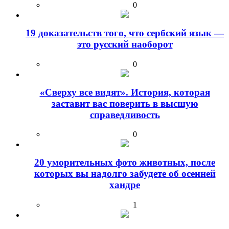
0
19 доказательств того, что сербский язык —
это русский наоборот
0
«Сверху все видят». История, которая
заставит вас поверить в высшую
справедливость
0
20 уморительных фото животных, после
которых вы надолго забудете об осенней
хандре
1