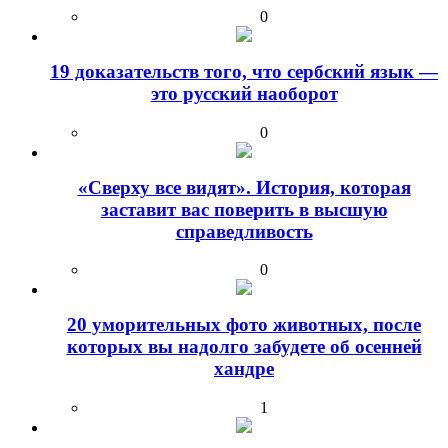
0
19 доказательств того, что сербский язык —
это русский наоборот
0
«Сверху все видят». История, которая
заставит вас поверить в высшую
справедливость
0
20 уморительных фото животных, после
которых вы надолго забудете об осенней
хандре
1