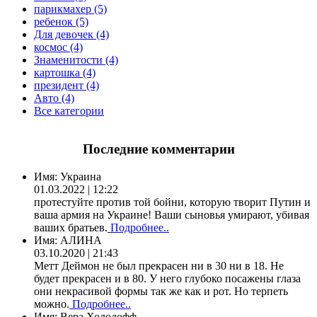
парикмахер (5)
ребенок (5)
Для девочек (4)
космос (4)
Знаменитости (4)
картошка (4)
президент (4)
Авто (4)
Все категории
Последние комментарии
Имя:
Украина
01.03.2022 | 12:22
протестуйте против той бойни, которую творит Путин и
ваша армия на Украине! Ваши сыновья умирают, убивая
ваших братьев.
Подробнее..
Имя:
АЛИНА
03.10.2020 | 21:43
Метт Деймон не был прекрасен ни в 30 ни в 18. Не
будет прекрасен и в 80. У него глубоко посажены глаза
они некрасивой формы так же как и рот. Но терпеть
можно.
Подробнее..
Имя:
Вера Холодофф