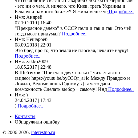
что ее болезни связаны с аварией? 300 км от Чернобыля
- это ни о чем. А ничего, что Киев, треть Украины и
Беларуси намного ближе?! Я жила менее че
Подробнее..
Имя:
Андрей
07.10.2019 | 16:40
"Прекрасное далёко" в СССР пели и так и так. Это чей
тогда мозг придумал?
Подробнее..
Имя:
Нешароеб
08.09.2018 | 22:01
Это бред про то, что земля не плоская, чекайте науку!
Подробнее..
Имя:
zakko2009
18.05.2017 | 22:48
В.Шебзухов "Притча о двух волках" читает автор
(видео) https://youtu.be/oyO3Qr_ai4c Между Правдою и
Ложью, Ведомо лишь Одному, Для чего дана
возможность Сделать выбор – самому! Инд
Подробнее..
Имя:
)
24.04.2017 | 17:43
)
Подробнее..
Контакты
Обнаружили ошибку
© 2006-2026,
interestno.ru