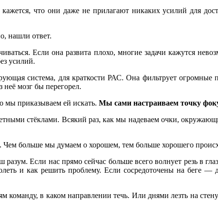
ы кажется, что они даже не прилагают никаких усилий для дос
о, нашли ответ.
чиваться. Если она развита плохо, многие задачи кажутся нево
без усилий.
рующая система, для краткости РАС. Она фильтрует огромные п
 неё мозг бы перегорел.
то мы приказываем ей искать.
Мы сами настраиваем точку фок
тными стёклами. Всякий раз, как мы надеваем очки, окружающ
 Чем больше мы думаем о хорошем, тем больше хорошего происх
разум. Если нас прямо сейчас больше всего волнует резь в глаза
олеть и как решить проблему. Если сосредоточены на беге — 
м команду, в каком направлении течь. Или днями лезть на стену 