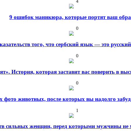
4
9 ошибок маникюра, которые портят ваш обра
0
оказательств того, что сербский язык — это русски
0
дят». История, которая заставит вас поверить в в
0
 фото животных, после которых вы надолго забуде
1
ств сильных женщин, перед которыми мужчины не м