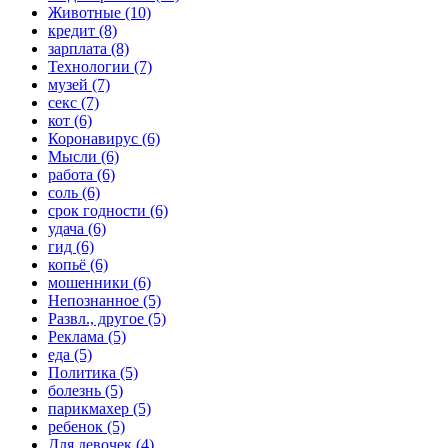
Животные (10)
кредит (8)
зарплата (8)
Технологии (7)
музей (7)
секс (7)
кот (6)
Коронавирус (6)
Мысли (6)
работа (6)
соль (6)
срок годности (6)
удача (6)
гид (6)
копьё (6)
мошенники (6)
Непознанное (5)
Развл., другое (5)
Реклама (5)
еда (5)
Политика (5)
болезнь (5)
парикмахер (5)
ребенок (5)
Для девочек (4)