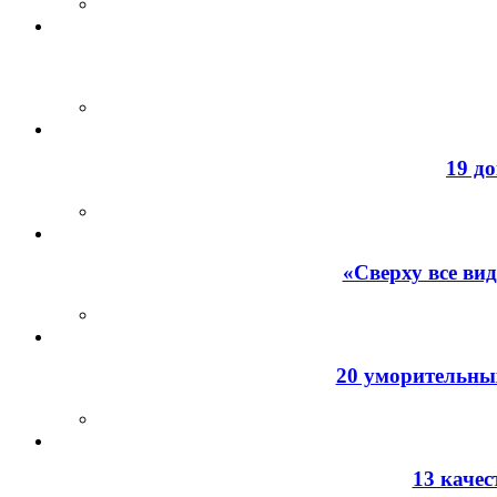
19 д
«Сверху все ви
20 уморительных
13 каче