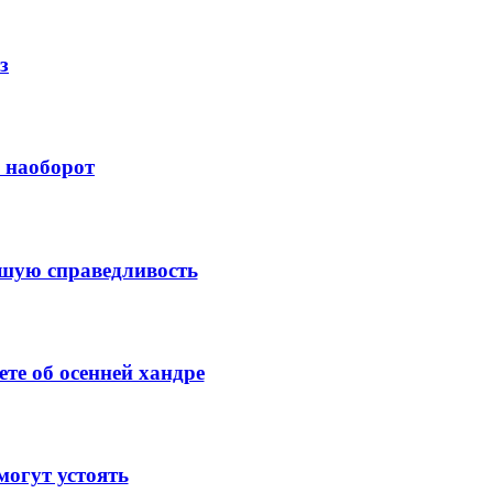
з
й наоборот
ысшую справедливость
те об осенней хандре
огут устоять