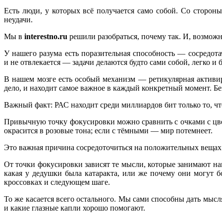
Есть люди, у которых всё получается само собой. Со сторон
неудачи.
Мы в
interestno.ru
решили разобраться, почему так. И, возможн
У нашего разума есть поразительная способность — сосредота
и не отвлекается — задачи делаются будто сами собой, легко и 
В нашем мозге есть особый механизм — ретикулярная активи
дело, и находит самое важное в каждый конкретный момент. Без
Важный факт: РАС находит среди миллиардов бит только то, ч
Привычную точку фокусировки можно сравнить с очками с цве
окрасится в розовые тона; если с тёмными — мир потемнеет.
Это важная причина сосредоточиться на положительных вещах.
От точки фокусировки зависят те мысли, которые занимают наш 
какая у дедушки была катаракта, или же почему они могут б
кроссовках и следующем шаге.
То же касается всего остального. Мы сами способны дать мысля
и какие глазные капли хорошо помогают.