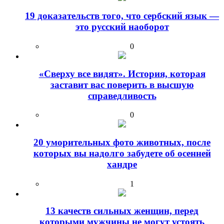
19 доказательств того, что сербский язык —
это русский наоборот
0
«Сверху все видят». История, которая
заставит вас поверить в высшую
справедливость
0
20 уморительных фото животных, после
которых вы надолго забудете об осенней
хандре
1
13 качеств сильных женщин, перед
которыми мужчины не могут устоять