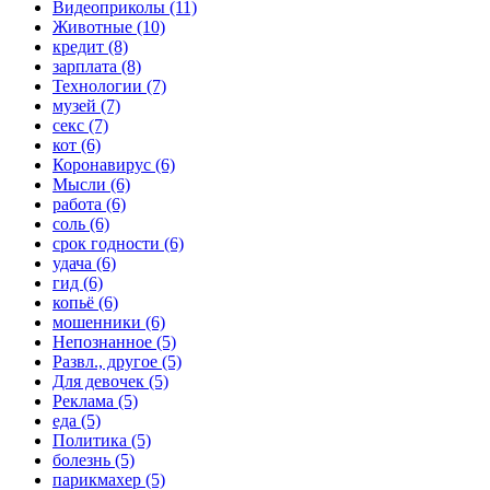
Видеоприколы (11)
Животные (10)
кредит (8)
зарплата (8)
Технологии (7)
музей (7)
секс (7)
кот (6)
Коронавирус (6)
Мысли (6)
работа (6)
соль (6)
срок годности (6)
удача (6)
гид (6)
копьё (6)
мошенники (6)
Непознанное (5)
Развл., другое (5)
Для девочек (5)
Реклама (5)
еда (5)
Политика (5)
болезнь (5)
парикмахер (5)