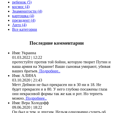
ребенок (5)
космос (4)
Знаменитости (4)
картошка (4)
президент (4)
Авто (4)
Все категории
Последние комментарии
Имя:
Украина
01.03.2022 | 12:22
протестуйте против той бойни, которую творит Путин и
ваша армия на Украине! Ваши сыновья умирают, убивая
ваших братьев.
Подробнее..
Имя:
АЛИНА
03.10.2020 | 21:43
Метт Деймон не был прекрасен ни в 30 ни в 18. Не
будет прекрасен и в 80. У него глубоко посажены глаза
они некрасивой формы так же как и рот. Но терпеть
можно.
Подробнее..
Имя:
Вера Холодофф
09.06.2020 | 18:22
Он был и тем, и другим. Нельзя однозначно судить об