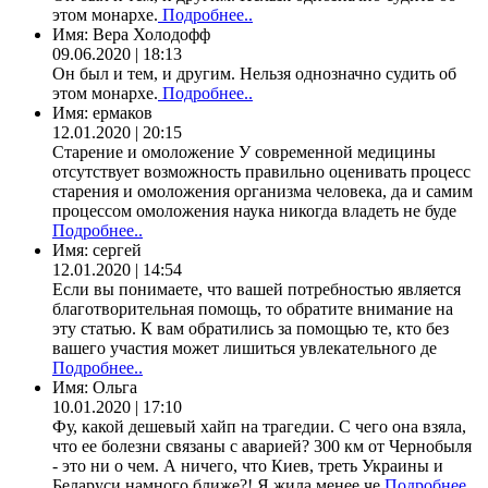
этом монархе.
Подробнее..
Имя:
Вера Холодофф
09.06.2020 | 18:13
Он был и тем, и другим. Нельзя однозначно судить об
этом монархе.
Подробнее..
Имя:
ермаков
12.01.2020 | 20:15
Старение и омоложение У современной медицины
отсутствует возможность правильно оценивать процесс
старения и омоложения организма человека, да и самим
процессом омоложения наука никогда владеть не буде
Подробнее..
Имя:
сергей
12.01.2020 | 14:54
Если вы понимаете, что вашей потребностью является
благотворительная помощь, то обратите внимание на
эту статью. К вам обратились за помощью те, кто без
вашего участия может лишиться увлекательного де
Подробнее..
Имя:
Ольга
10.01.2020 | 17:10
Фу, какой дешевый хайп на трагедии. С чего она взяла,
что ее болезни связаны с аварией? 300 км от Чернобыля
- это ни о чем. А ничего, что Киев, треть Украины и
Беларуси намного ближе?! Я жила менее че
Подробнее..