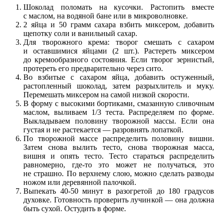
Шоколад поломать на кусочки. Растопить вместе
с маслом, на водяной бане или в микроволновке.
2 яйца и 50 грамм сахара взбить миксером, добавить
щепотку соли и ванильный сахар.
Для творожного крема: творог смешать с сахаром
и оставшимися яйцами (2 шт.). Растереть миксером
до кремообразного состояния. Если творог зернистый,
протереть его предварительно через сито.
Во взбитые с сахаром яйца, добавить остуженный,
растопленный шоколад, затем разрыхлитель и муку.
Перемешать миксером на самой низкой скорости.
В форму с высокими бортиками, смазанную сливочным
маслом, выливаем 1/3 теста. Распределяем по форме.
Выкладываем половину творожной массы. Если она
густая и не растекается — разровнять лопаткой.
По творожной массе распределить половину вишни.
Затем снова вылить тесто, снова творожная масса,
вишня и опять тесто. Тесто стараться распределить
равномерно, где-то это может не получаться, это
не страшно. По верхнему слою, можно сделать разводы
ножом или деревянной палочкой.
Выпекать 40-50 минут в разогретой до 180 градусов
духовке. Готовность проверить лучинкой — она должна
быть сухой. Остудить в форме.