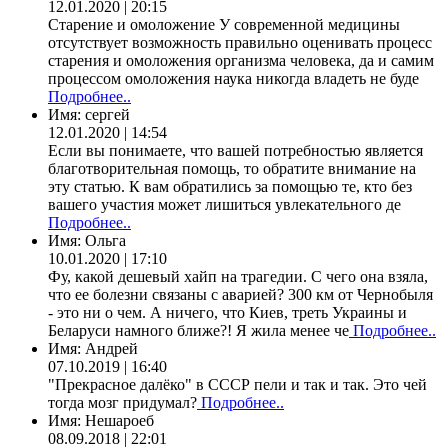
12.01.2020 | 20:15
Старение и омоложение У современной медицины
отсутствует возможность правильно оценивать процесс
старения и омоложения организма человека, да и самим
процессом омоложения наука никогда владеть не буде
Подробнее..
Имя:
сергей
12.01.2020 | 14:54
Если вы понимаете, что вашей потребностью является
благотворительная помощь, то обратите внимание на
эту статью. К вам обратились за помощью те, кто без
вашего участия может лишиться увлекательного де
Подробнее..
Имя:
Ольга
10.01.2020 | 17:10
Фу, какой дешевый хайп на трагедии. С чего она взяла,
что ее болезни связаны с аварией? 300 км от Чернобыля
- это ни о чем. А ничего, что Киев, треть Украины и
Беларуси намного ближе?! Я жила менее че
Подробнее..
Имя:
Андрей
07.10.2019 | 16:40
"Прекрасное далёко" в СССР пели и так и так. Это чей
тогда мозг придумал?
Подробнее..
Имя:
Нешароеб
08.09.2018 | 22:01