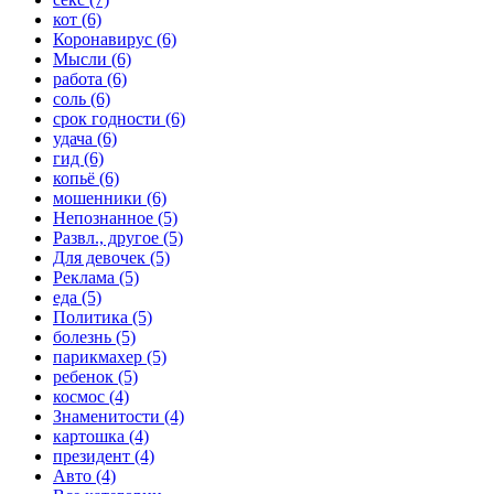
кот (6)
Коронавирус (6)
Мысли (6)
работа (6)
соль (6)
срок годности (6)
удача (6)
гид (6)
копьё (6)
мошенники (6)
Непознанное (5)
Развл., другое (5)
Для девочек (5)
Реклама (5)
еда (5)
Политика (5)
болезнь (5)
парикмахер (5)
ребенок (5)
космос (4)
Знаменитости (4)
картошка (4)
президент (4)
Авто (4)