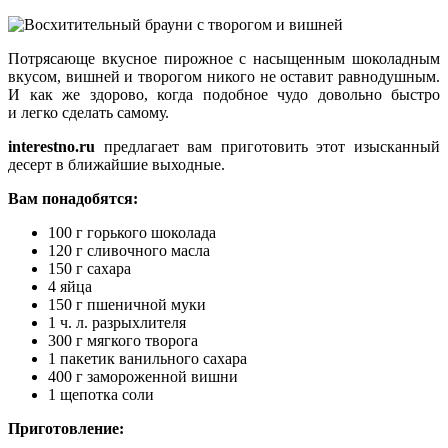
Потрясающе вкусное пирожное с насыщенным шоколадным
вкусом, вишней и творогом никого не оставит равнодушным.
И как же здорово, когда подобное чудо довольно быстро
и легко сделать самому.
interestno.ru
предлагает вам приготовить этот изысканный
десерт в ближайшие выходные.
Вам понадобятся:
100 г горького шоколада
120 г сливочного масла
150 г сахара
4 яйца
150 г пшеничной муки
1 ч. л. разрыхлителя
300 г мягкого творога
1 пакетик ванильного сахара
400 г замороженной вишни
1 щепотка соли
Приготовление: