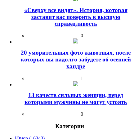
«Сверху все видят». История, которая
заставит вас поверить в высшую
справедливость
0
20 уморительных фото животных, после
которых вы надолго забудете об осенней
хандре
1
13 качеств сильных женщин, перед
которыми мужчины не могут устоять
0
Категории
Юмор (16343)