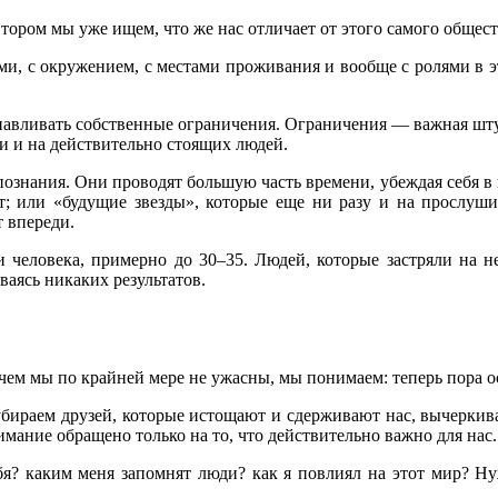
втором мы уже ищем, что же нас отличает от этого самого общес
ми, с окружением, с местами проживания и вообще с ролями в э
танавливать собственные ограничения. Ограничения — важная шту
и и на действительно стоящих людей.
познания. Они проводят большую часть времени, убеждая себя в 
ет; или «будущие звезды», которые еще ни разу и на прослуши
 впереди.
ни человека, примерно до 30–35. Людей, которые застряли на
ваясь никаких результатов.
чем мы по крайней мере не ужасны, мы понимаем: теперь пора ос
убираем друзей, которые истощают и сдерживают нас, вычеркив
мание обращено только на то, что действительно важно для нас.
ебя? каким меня запомнят люди? как я повлиял на этот мир? Н