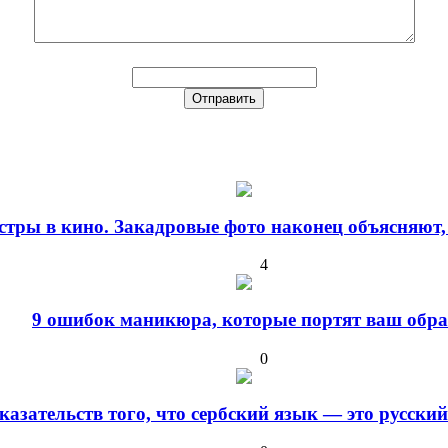
стры в кино. Закадровые фото наконец объясняют,
4
9 ошибок маникюра, которые портят ваш обра
0
оказательств того, что сербский язык — это русски