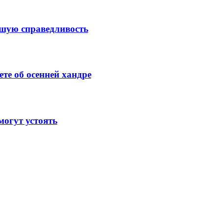
ысшую справедливость
те об осенней хандре
огут устоять