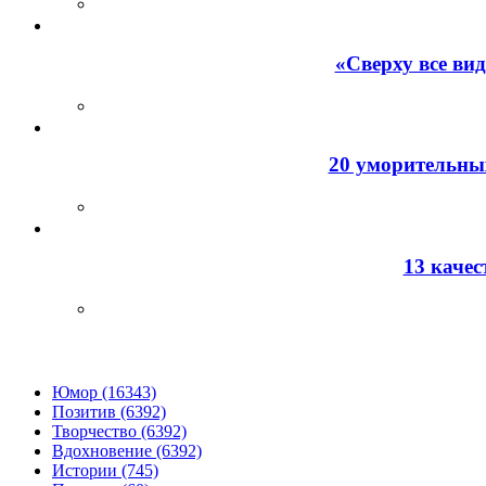
«Сверху все ви
20 уморительных
13 каче
Юмор (16343)
Позитив (6392)
Творчество (6392)
Вдохновение (6392)
Истории (745)