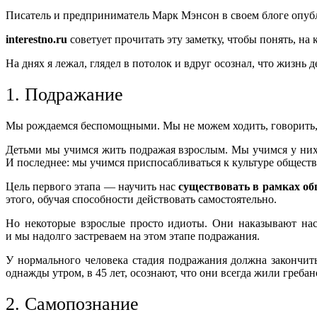
Писатель и предприниматель Марк Мэнсон в своем блоге опу
interestno.ru
советует прочитать эту заметку, чтобы понять, на 
На днях я лежал, глядел в потолок и вдруг осознал, что жизнь д
1. Подражание
Мы рождаемся беспомощными. Мы не можем ходить, говорить, п
Детьми мы учимся жить подражая взрослым. Мы учимся у них,
И последнее: мы учимся приспосабливаться к культуре обществ
Цель первого этапа — научить нас
существовать в рамках об
этого, обучая способности действовать самостоятельно.
Но некоторые взрослые просто идиоты. Они наказывают нас
и мы надолго застреваем на этом этапе подражания.
У нормального человека стадия подражания должна закончить
однажды утром, в 45 лет, осознают, что они всегда жили греб
2. Самопознание