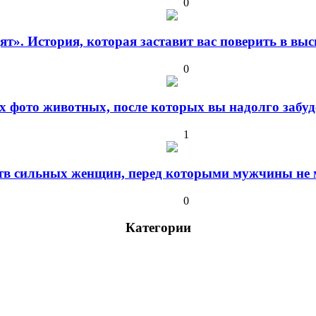
0
дят». История, которая заставит вас поверить в в
0
 фото животных, после которых вы надолго забуде
1
ств сильных женщин, перед которыми мужчины не м
0
Категории